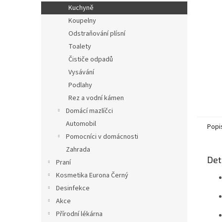
n
Kuchyně
e
Koupelny
l
Odstraňování plísní
Toalety
Čističe odpadů
Vysávání
Podlahy
Rez a vodní kámen
Domácí mazlíčci
Automobil
Popi
Pomocníci v domácnosti
Zahrada
Det
Praní
Kosmetika Eurona Černý
Desinfekce
Akce
Přírodní lékárna