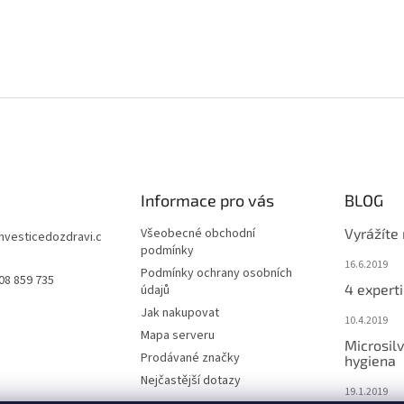
Informace pro vás
BLOG
Všeobecné obchodní
Vyrážíte
investicedozdravi.c
podmínky
16.6.2019
Podmínky ochrany osobních
08 859 735
4 experti
údajů
Jak nakupovat
10.4.2019
Mapa serveru
Microsilv
Prodávané značky
hygiena
Nejčastější dotazy
19.1.2019