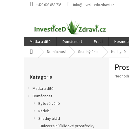
Přejít
+420 608 859 735
info@investicedozdravi.cz
na
obsah
Matka a dítě
Domácnost
Praní
Kosmeti
Domů
Domácnost
Snadný úklid
Kuchyně
P
Pros
o
Přeskočit
s
Průměr
Neohod
Kategorie
kategorie
t
hodnoce
r
produkt
Matka a dítě
a
je
Domácnost
0,0
n
z
Bytové vůně
n
5
í
Nádobí
hvězdič
p
Snadný úklid
a
Univerzální úklidové prostředky