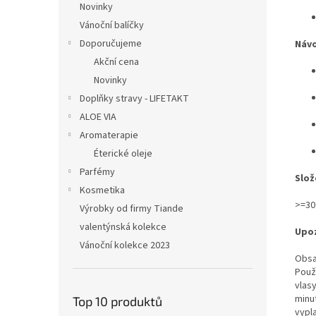
Novinky
Vánoční balíčky
Doporučujeme
Návo
Akční cena
Novinky
Doplňky stravy - LIFETAKT
ALOE VIA
Aromaterapie
Éterické oleje
Parfémy
Slož
Kosmetika
>=30
Výrobky od firmy Tiande
valentýnská kolekce
Upoz
Vánoční kolekce 2023
Obsa
Použ
vlas
minu
Top 10 produktů
vypl