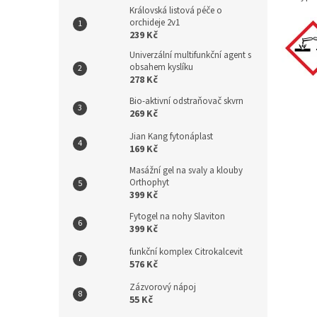
Královská listová péče o
orchideje 2v1
239 Kč
Univerzální multifunkční agent s
obsahem kyslíku
278 Kč
Bio-aktivní odstraňovač skvrn
269 Kč
Jian Kang fytonáplast
169 Kč
Masážní gel na svaly a klouby
Orthophyt
399 Kč
Fytogel na nohy Slaviton
399 Kč
funkční komplex Citrokalcevit
576 Kč
Zázvorový nápoj
55 Kč