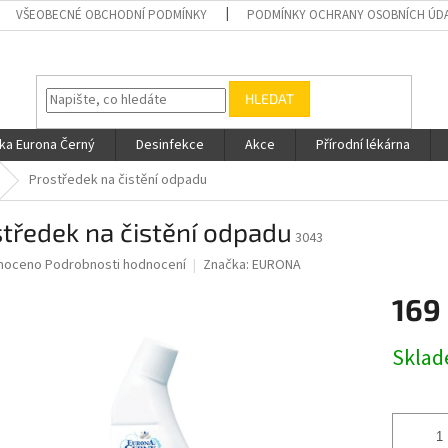
VŠEOBECNÉ OBCHODNÍ PODMÍNKY
PODMÍNKY OCHRANY OSOBNÍCH ÚD
HLEDAT
ka Eurona Černý
Desinfekce
Akce
Přírodní lékárna
Prostředek na čistění odpadu
tředek na čistění odpadu
3043
né
noceno
Podrobnosti hodnocení
Značka:
EURONA
ní
169
u
Měrná
Skla
cena:
ek.