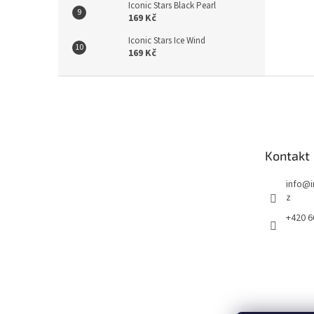
Iconic Stars Black Pearl
169 Kč
Iconic Stars Ice Wind
169 Kč
Z
á
p
a
t
Kontakt
í
info
@
z
+420 6