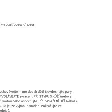
hte delší dobu působit.
 Uchovávejte mimo dosah dětí. Nevdechujte páry.
EVYVOLÁVEJTE zvracení. PŘI STYKU S KŮŽÍ (nebo s
i vodou nebo osprchujte. PŘI ZASAŽENÍ OČÍ: Několik
okud je lze vyjmout snadno. Pokračujte ve
edpisů.