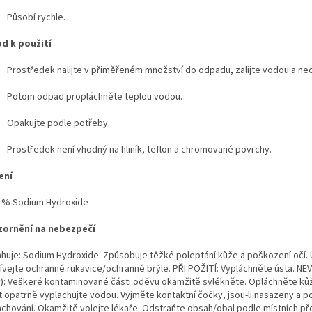
Působí rychle.
d k použití
Prostředek nalijte v přiměřeném množství do odpadu, zalijte vodou a nec
Potom odpad propláchněte teplou vodou.
Opakujte podle potřeby.
Prostředek není vhodný na hliník, teflon a chromované povrchy.
ení
 % Sodium Hydroxide
ornění na nebezpečí
huje: Sodium Hydroxide. Způsobuje těžké poleptání kůže a poškození očí.
ívejte ochranné rukavice/ochranné brýle. PŘI POŽITÍ: Vypláchněte ústa. N
y): Veškeré kontaminované části oděvu okamžitě svlékněte. Opláchněte kůž
t opatrně vyplachujte vodou. Vyjměte kontaktní čočky, jsou-li nasazeny a p
achování. Okamžitě volejte lékaře. Odstraňte obsah/obal podle místních př