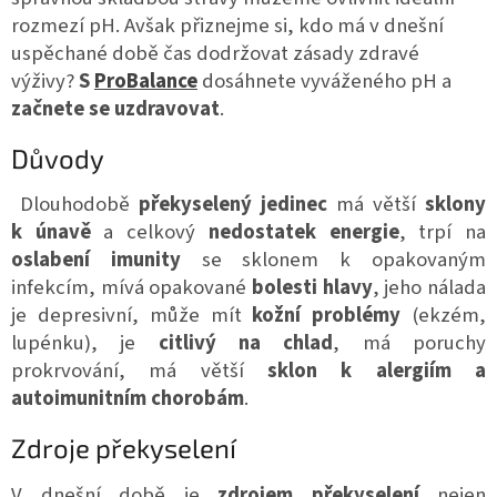
rozmezí pH. Avšak přiznejme si, kdo má v dnešní
uspěchané době čas dodržovat zásady zdravé
výživy?
S
ProBalance
dosáhnete vyváženého pH a
začnete se uzdravovat
.
Důvody
Dlouhodobě
překyselený jedinec
má větší
sklony
k
únavě
a celkový
nedostatek energie
, trpí na
oslabení imunity
se sklonem k opakovaným
infekcím, mívá opakované
bolesti hlavy
, jeho nálada
je depresivní, může mít
kožní problémy
(ekzém,
lupénku), je
citlivý na chlad
, má poruchy
prokrvování, má větší
sklon k alergiím a
autoimunitním chorobám
.
Zdroje překyselení
V dnešní době je
zdrojem překyselení
nejen