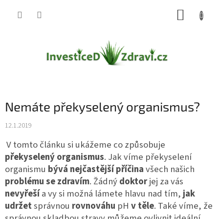
Přejít
NÁKUP
na
obsah
KOŠÍK
Nemáte překyselený organismus?
12.1.2019
V tomto článku si ukážeme co způsobuje
překyselený organismus
. Jak víme překyselení
organismu
bývá
nejčastější
příčina
všech našich
problému se zdravím
. Žádný
doktor
jej za vás
nevyřeší
a vy si možná lámete hlavu nad tím,
jak
udržet
správnou
rovnováhu
pH
v těle
. Také víme, že
správnou skladbou stravy můžeme ovlivnit ideální