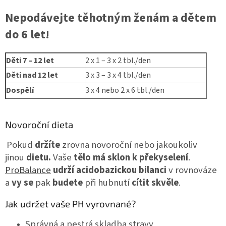
Nepodávejte těhotným ženám a dětem
do 6 let!
Děti 7 – 12 let
2 x 1 – 3 x 2 tbl./den
Děti nad 12 let
3 x 3 – 3 x 4 tbl./den
Dospělí
3 x 4 nebo 2 x 6 tbl./den
Novoroční dieta
Pokud
držíte
zrovna novoroční nebo jakoukoliv
jinou
dietu.
Vaše
tělo má sklon k překyselení
.
ProBalance
udrží acidobazickou bilanci
v rovnováze
a
vy
se
pak
budete
při hubnutí
cítit skvěle
.
Jak udržet vaše PH vyrovnané?
Správná a pestrá skladba stravy