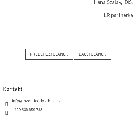
Hana Szalay, DiS.
LR partnerka
PŘEDCHOZÍ ČLÁNEK
DALŠÍ ČLÁNEK
Z
á
p
a
Kontakt
t
info
@
investicedozdravi.cz
í
+420 608 859 735