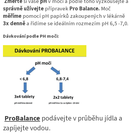
Změřte
si vaše
pH
v moči a podle toho vyzkoušejte a
správně užívejte
přípravek
Pro Balance.
Moč
měříme
pomocí pH papírků zakoupených v lékárně
3x denně
a řídíme se ideálním rozmezím pH 6,5 -7,0.
Dávkování podle PH moči:
ProBalance
podávejte v průběhu jídla a
zapíjejte vodou.