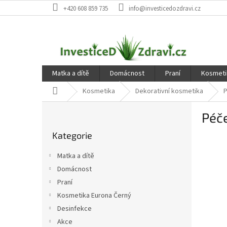
Přejít
+420 608 859 735
info@investicedozdravi.cz
na
obsah
Matka a dítě
Domácnost
Praní
Kosmeti
Domů
Kosmetika
Dekorativní kosmetika
P
P
Péče
o
Přeskočit
s
Kategorie
kategorie
t
r
Matka a dítě
a
Domácnost
n
Praní
n
í
Kosmetika Eurona Černý
p
Desinfekce
a
Akce