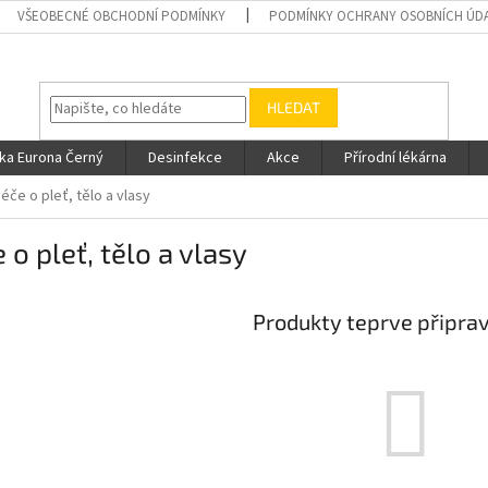
VŠEOBECNÉ OBCHODNÍ PODMÍNKY
PODMÍNKY OCHRANY OSOBNÍCH ÚD
HLEDAT
ka Eurona Černý
Desinfekce
Akce
Přírodní lékárna
éče o pleť, tělo a vlasy
 o pleť, tělo a vlasy
Produkty teprve připra