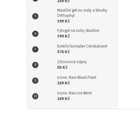
169 Kč
Masážní gel na svaly a klouby
Orthophyt
399 Kč
Fytogel na nohy Slaviton
399 Kč
funkční komplex Citrokalcevit
576 Kč
Zázvorový nápoj
55 Kč
Iconic Stars Black Pearl
169 Kč
Iconic Stars Ice Wind
169 Kč
Z
á
p
a
t