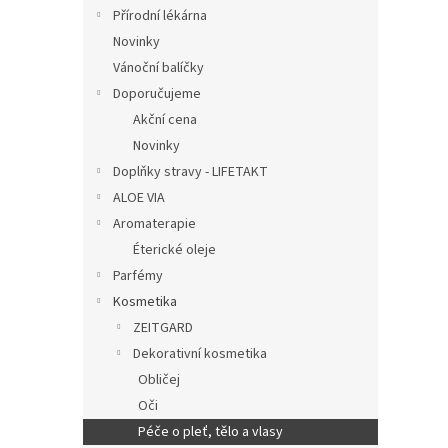
n
Přírodní lékárna
e
Novinky
l
Vánoční balíčky
Doporučujeme
Akční cena
Novinky
Doplňky stravy - LIFETAKT
ALOE VIA
Aromaterapie
Éterické oleje
Parfémy
Kosmetika
ZEITGARD
Dekorativní kosmetika
Obličej
Oči
Péče o pleť, tělo a vlasy