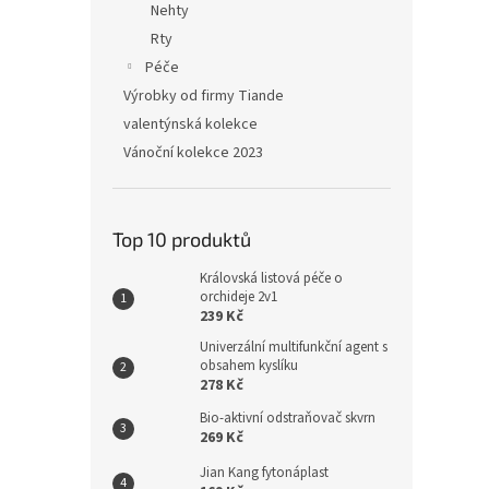
Nehty
Rty
Péče
Výrobky od firmy Tiande
valentýnská kolekce
Vánoční kolekce 2023
Top 10 produktů
Královská listová péče o
orchideje 2v1
239 Kč
Univerzální multifunkční agent s
obsahem kyslíku
278 Kč
Bio-aktivní odstraňovač skvrn
269 Kč
Jian Kang fytonáplast