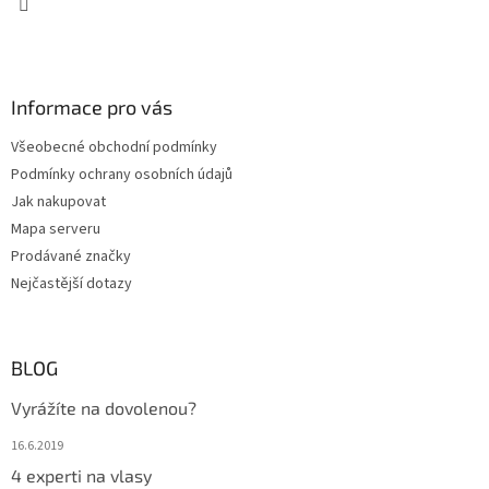
v
k
y
v
ý
Informace pro vás
p
i
Všeobecné obchodní podmínky
s
u
Podmínky ochrany osobních údajů
Jak nakupovat
Mapa serveru
Prodávané značky
Nejčastější dotazy
BLOG
Vyrážíte na dovolenou?
16.6.2019
4 experti na vlasy