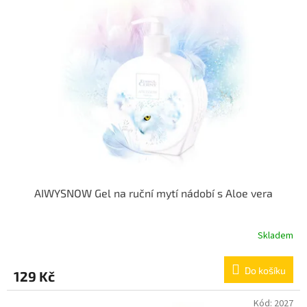
d
i
u
s
k
p
t
r
ů
o
d
u
k
t
ů
AIWYSNOW Gel na ruční mytí nádobí s Aloe vera
Skladem
Do košíku
129 Kč
Kód:
2027