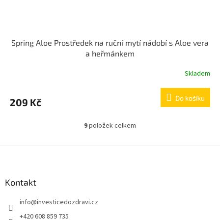
Spring Aloe Prostředek na ruční mytí nádobí s Aloe vera
a heřmánkem
Skladem
Do košíku
209 Kč
9
položek celkem
O
v
l
Z
á
á
d
p
a
a
Kontakt
c
t
í
info
@
investicedozdravi.cz
í
p
r
+420 608 859 735