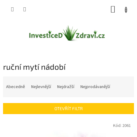
Přejít
NÁKUP
na
obsah
KOŠÍK
ruční mytí nádobí
Ř
a
Abecedně
Nejlevnější
Nejdražší
Nejprodávanější
z
e
n
OTEVŘÍT FILTR
í
p
V
Kód:
2061
r
ý
o
p