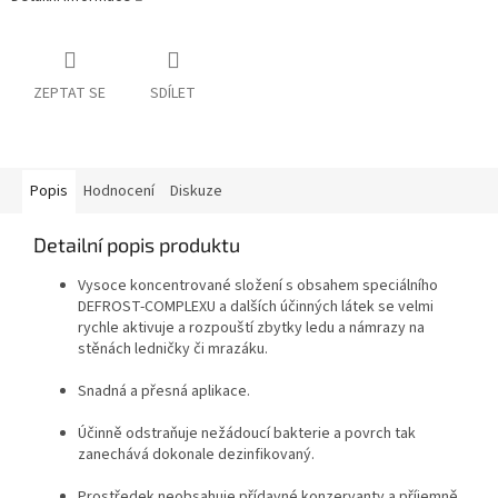
ZEPTAT SE
SDÍLET
Popis
Hodnocení
Diskuze
Detailní popis produktu
Vysoce koncentrované složení s obsahem speciálního
DEFROST-COMPLEXU a dalších účinných látek se velmi
rychle aktivuje a rozpouští zbytky ledu a námrazy na
stěnách ledničky či mrazáku.
Snadná a přesná aplikace.
Účinně odstraňuje nežádoucí bakterie a povrch tak
zanechává dokonale dezinfikovaný.
Prostředek neobsahuje přídavné konzervanty a příjemně