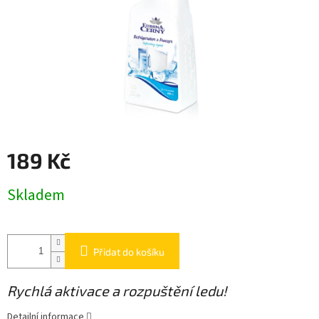
189 Kč
Měrná
Skladem
cena:
Přidat do košíku
Rychlá aktivace a rozpuštění ledu!
Detailní informace