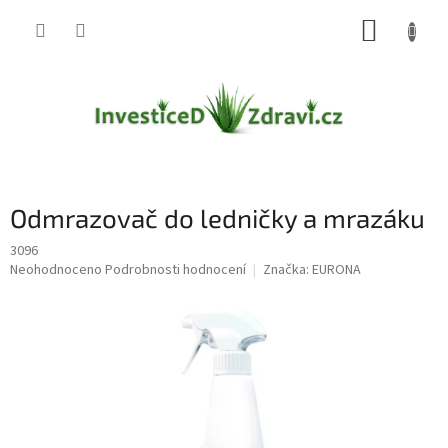
Přejít
NÁKUP
na
obsah
KOŠÍK
Odmrazovač do ledničky a mrazáku
3096
Průměrné
Neohodnoceno
Podrobnosti hodnocení
Značka:
EURONA
hodnocení
produktu
je
0,0
z
5
hvězdiček.