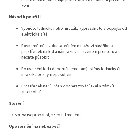
voní.
Návod k použití
Vypněte ledničku nebo mrazák, vyprázdněte a odpojte od
elektrické sítě.
Rovnoměrně a v dostatečném množství nastříkejte
prostředek na led a námrazu v chlazeném prostoru a
nechte působit.
Po uvolnění ledu doporučujeme omýt stěny ledničky či
mrazáku běžným způsobem.
Prostředek není určen k odmrazování skel a zámků
automobilů.
Složení
15-<30 % Isopropanol, <5 % D-limonene
Upozornění na nebezpečí