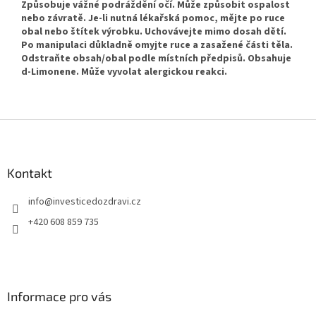
Způsobuje vážné podráždění očí. Může způsobit ospalost
nebo závratě. Je-li nutná lékařská pomoc, mějte po ruce
obal nebo štítek výrobku. Uchovávejte mimo dosah dětí.
Po manipulaci důkladně omyjte ruce a zasažené části těla.
Odstraňte obsah/obal podle místních předpisů. Obsahuje
d-Limonene. Může vyvolat alergickou reakci.
Z
á
p
a
Kontakt
t
info
@
investicedozdravi.cz
í
+420 608 859 735
Informace pro vás