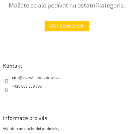
Můžete se ale podívat na ostatní kategorie.
ZPĚT DO OBCHODU
Z
á
p
a
Kontakt
t
info
@
investicedozdravi.cz
í
+420 608 859 735
Informace pro vás
Všeobecné obchodní podmínky