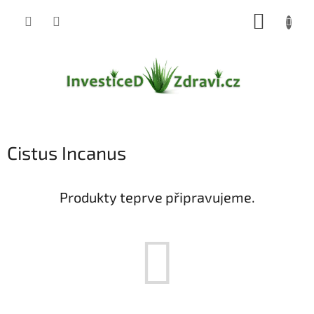
Přejít
NÁKUP
na
obsah
KOŠÍK
Cistus Incanus
Produkty teprve připravujeme.