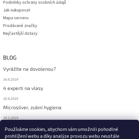
Podmínky ochrany osobních údajů
Jak nakupovat
Mapa serveru
Prodávané značky
Nejčastější dotazy
BLOG
Vyrážíte na dovolenou?
16.6.2019
4 experti na vlasy
10.4.2019
Microsilver, zubní hygiena
19.1.2019
Nemáte překyselený organismus?
Používáme cookies, abychom vám umožnili pohodlné
prohlížení webu a díky analýze provozu webu neustále
12.1.2019