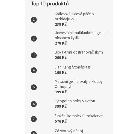
Top 10 produktů
Královská listová péče o
orchideje 2v1
239 Kč
Univerzální multifunkční agent s
obsahem kyslíku
278 Kč
Bio-aktivní odstraňovač skvrn
269 Kč
Jian Kang fytonáplast
169 Kč
Masážní gel na svaly a klouby
Orthophyt
399 Kč
Fytogel na nohy Slaviton
399 Kč
funkční komplex Citrokalcevit
576 Kč
Zázvorový nápoj