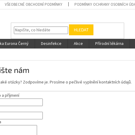
VŠEOBECNÉ OBCHODNÍ PODMÍNKY
PODMÍNKY OCHRANY OSOBNÍCH ÚD
HLEDAT
ka Eurona Černý
Desinfekce
Akce
Přírodní lékárna
ište nám
aké otázky? Zodpovíme je. Prosíme o pečlivé vyplnění kontaktních údajů.
a příjmení
a