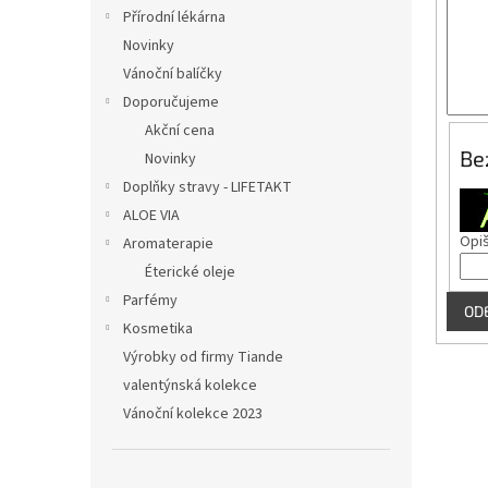
n
Přírodní lékárna
e
Novinky
l
Vánoční balíčky
Doporučujeme
Akční cena
Be
Novinky
Doplňky stravy - LIFETAKT
ALOE VIA
Opiš
Aromaterapie
Éterické oleje
Parfémy
OD
Kosmetika
Výrobky od firmy Tiande
valentýnská kolekce
Vánoční kolekce 2023