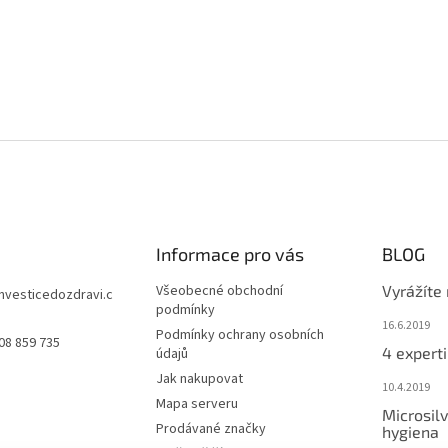
Informace pro vás
BLOG
Všeobecné obchodní
Vyrážíte
investicedozdravi.c
podmínky
16.6.2019
Podmínky ochrany osobních
08 859 735
4 experti
údajů
Jak nakupovat
10.4.2019
Mapa serveru
Microsilv
Prodávané značky
hygiena