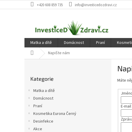
Přejít
+420 608 859 735
info@investicedozdravi.cz
na
obsah
Matka a dítě
Domácnost
Praní
Kosmeti
Domů
Napište nám
P
Nap
o
Přeskočit
s
Kategorie
kategorie
Máte něj
t
r
Matka a dítě
Jméno 
a
Domácnost
n
Praní
E-mail
n
í
Kosmetika Eurona Černý
Zpráv
p
Desinfekce
a
Akce