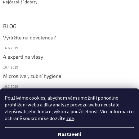
Nejčastější dotazy
BLOG
Vyrážíte na dovolenou?
16.6.2019
4 experti na vlasy
10.4.2019
Microsilver, zubní hygiena
19.1.2019
Nemáte překyselený organismus?
Používáme cookies, abychom vám umožnili pohodlné
prohlížení webu a díky analýze provozu webu neustále
12.1.2019
zlepšovali jeho funkce, výkon a použitelnost. Více informací o
ochraně soukromí se dozvíte
zde
.
Vytvořil Shoptet
Nastavení