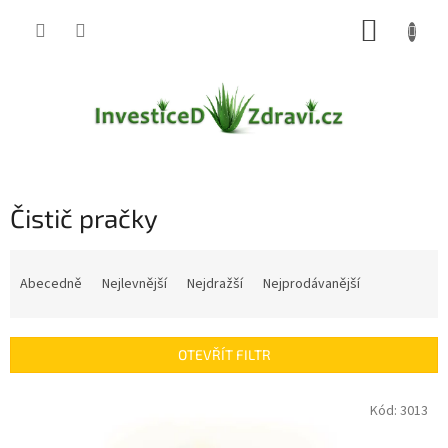
Přejít
NÁKUP
na
obsah
KOŠÍK
Čistič pračky
Ř
a
Abecedně
Nejlevnější
Nejdražší
Nejprodávanější
z
e
n
OTEVŘÍT FILTR
í
p
V
Kód:
3013
r
ý
o
p