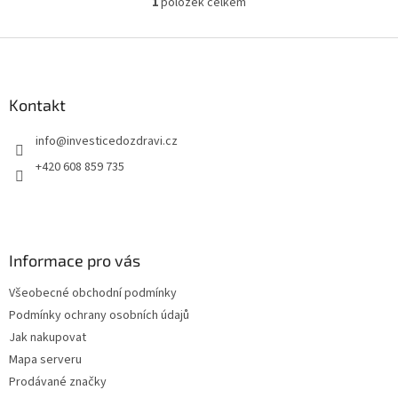
1
položek celkem
O
v
l
Z
á
á
d
p
a
a
Kontakt
c
t
í
info
@
investicedozdravi.cz
í
p
r
+420 608 859 735
v
k
y
v
ý
Informace pro vás
p
i
Všeobecné obchodní podmínky
s
u
Podmínky ochrany osobních údajů
Jak nakupovat
Mapa serveru
Prodávané značky