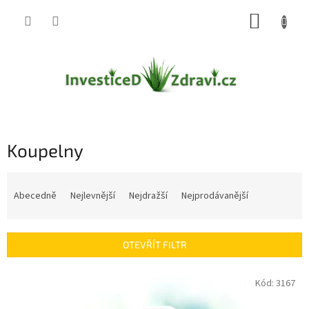
Přejít
NÁKUP
na
obsah
KOŠÍK
Koupelny
Ř
a
Abecedně
Nejlevnější
Nejdražší
Nejprodávanější
z
e
n
OTEVŘÍT FILTR
í
p
V
Kód:
3167
r
ý
o
p