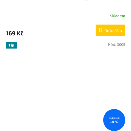
Skladem
Do košíku
169 Kč
Kód:
3009
Tip
189 Kč
–4 %