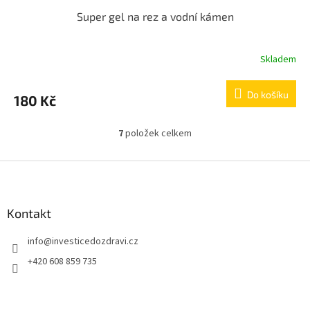
Super gel na rez a vodní kámen
Skladem
Do košíku
180 Kč
7
položek celkem
O
v
l
Z
á
á
d
p
a
a
Kontakt
c
t
í
info
@
investicedozdravi.cz
í
p
r
+420 608 859 735
v
k
y
v