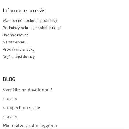
ý
Informace pro vás
p
i
Všeobecné obchodní podmínky
s
u
Podmínky ochrany osobních údajů
Jak nakupovat
Mapa serveru
Prodávané značky
Nejčastější dotazy
BLOG
Vyrážíte na dovolenou?
16.6.2019
4 experti na vlasy
10.4.2019
Microsilver, zubní hygiena