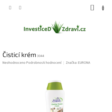
Přejít
NÁKUP
na
obsah
KOŠÍK
Čisticí krém
3044
Průměrné
Neohodnoceno
Podrobnosti hodnocení
Značka:
EURONA
hodnocení
produktu
je
0,0
z
5
hvězdiček.