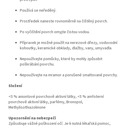
Používá se neředěný.
Prostředek naneste rovnoměrně na čištěný povrch.
Po vyčištění povrch omyjte čistou vodou.
Přípravek je možné použít na nerezové dřezy, vodovodní
kohoutky, keramické obklady, dlažby, vany, umyvadla.
Nepoužívejte pomůcky, které by mohly způsobit
poškrábání povrchu.
Nepoužívejte na mramor a porušené smaltované povrchy.
Složení
<5 % aniontové povrchově aktivní látky, <5 % amfoterní
povrchově aktivní látky, parfémy, Bronopol,
Methylisothiazolinone
Upozornění na nebezpečí
Způsobuje vážné poškození očí. Je-li nutná lékařská pomoc,