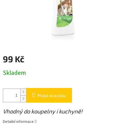
99 Kč
Měrná
Skladem
cena:
Přidat do košíku
Vhodný do koupelny i kuchyně!
Detailní informace