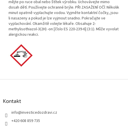
mějte po ruce obal nebo štítek výrobku. Uchovávejte mimo
dosah dětí. Používejte ochranné brýle. PŘI ZASAŽENÍ OČÍ: Několik
minut opatrně vyplachujte vodou. Vyjměte kontaktní čočky, jsou-
li nasazeny a pokud je lze vyjmout snadno. Pokračujte ve
vyplachování. Okamžitě volejte lékaře. Obsahuje 2-
methylisothiazol-3(2H) -on [číslo ES 220-239-6] (3:1). Může vyvolat
alergickou reakci.
Z
á
p
a
Kontakt
t
info
@
investicedozdravi.cz
í
+420 608 859 735