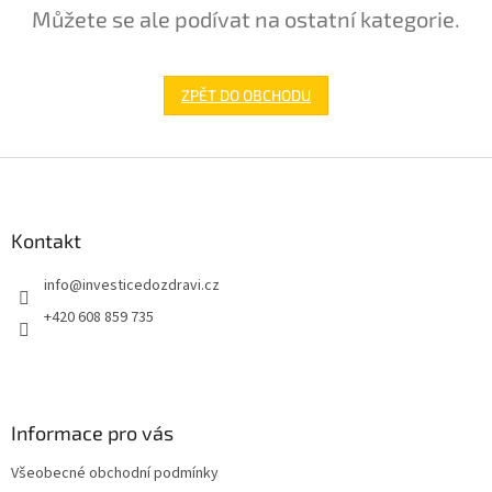
Můžete se ale podívat na ostatní kategorie.
ZPĚT DO OBCHODU
Z
á
p
a
Kontakt
t
info
@
investicedozdravi.cz
í
+420 608 859 735
Informace pro vás
Všeobecné obchodní podmínky