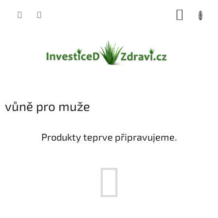
Přejít
NÁKUP
na
obsah
KOŠÍK
vůně pro muže
Produkty teprve připravujeme.