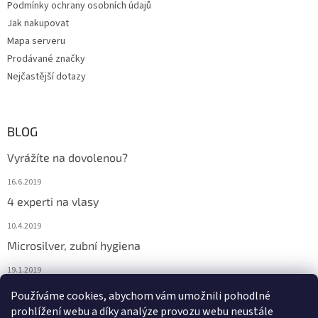
Podmínky ochrany osobních údajů
Jak nakupovat
Mapa serveru
Prodávané značky
Nejčastější dotazy
BLOG
Vyrážíte na dovolenou?
16.6.2019
4 experti na vlasy
10.4.2019
Microsilver, zubní hygiena
19.1.2019
Nemáte překyselený organismus?
Používáme cookies, abychom vám umožnili pohodlné
prohlížení webu a díky analýze provozu webu neustále
12.1.2019