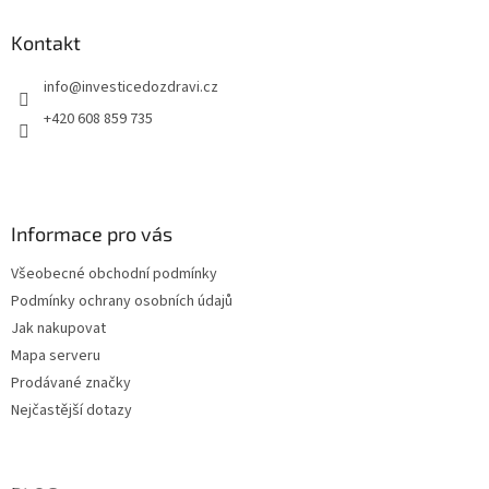
p
a
Kontakt
t
info
@
investicedozdravi.cz
í
+420 608 859 735
Informace pro vás
Všeobecné obchodní podmínky
Podmínky ochrany osobních údajů
Jak nakupovat
Mapa serveru
Prodávané značky
Nejčastější dotazy