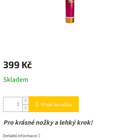
399 Kč
Měrná
Skladem
cena:
Přidat do košíku
Pro krásné nožky a lehký krok!
Detailní informace