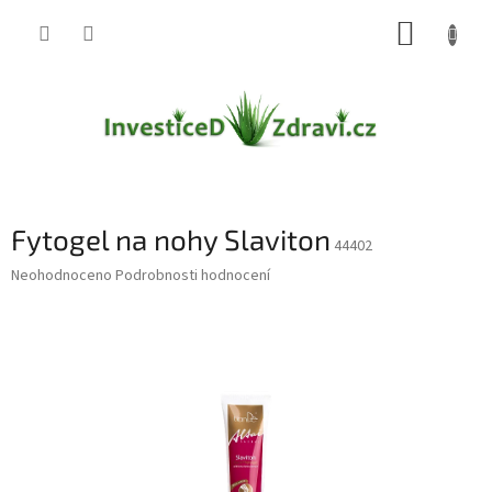
Přejít
NÁKUP
na
obsah
KOŠÍK
Fytogel na nohy Slaviton
44402
Průměrné
Neohodnoceno
Podrobnosti hodnocení
hodnocení
produktu
je
0,0
z
5
hvězdiček.