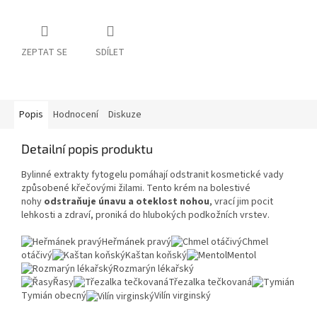
ZEPTAT SE
SDÍLET
Popis
Hodnocení
Diskuze
Detailní popis produktu
Bylinné extrakty fytogelu pomáhají odstranit kosmetické vady
způsobené křečovými žilami. Tento krém na bolestivé
nohy
odstraňuje únavu a oteklost nohou
, vrací jim pocit
lehkosti a zdraví, proniká do hlubokých podkožních vrstev.
Heřmánek pravý
Chmel
otáčivý
Kaštan koňský
Mentol
Rozmarýn lékařský
Řasy
Třezalka tečkovaná
Tymián obecný
Vilín virginský