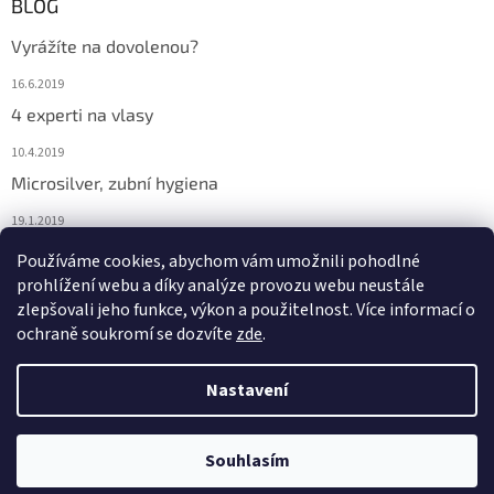
BLOG
Vyrážíte na dovolenou?
16.6.2019
4 experti na vlasy
10.4.2019
Microsilver, zubní hygiena
19.1.2019
Nemáte překyselený organismus?
Používáme cookies, abychom vám umožnili pohodlné
prohlížení webu a díky analýze provozu webu neustále
12.1.2019
zlepšovali jeho funkce, výkon a použitelnost. Více informací o
ochraně soukromí se dozvíte
zde
.
Vytvořil Shoptet
Nastavení
Copyright 2026
Investice do zdraví - se určitě vyplatí!
. Všechna
Souhlasím
práva vyhrazena.