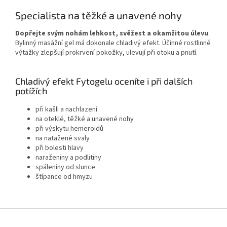
Specialista na těžké a unavené nohy
Dopřejte svým nohám lehkost, svěžest a okamžitou úlevu
.
Bylinný masážní gel má dokonale chladivý efekt. Účinné rostlinné
výtažky zlepšují prokrvení pokožky, ulevují při otoku a pnutí.
Chladivý efekt Fytogelu oceníte i při dalších
potížích
při kašli a nachlazení
na oteklé, těžké a unavené nohy
při výskytu hemeroidů
na natažené svaly
při bolesti hlavy
naraženiny a podlitiny
spáleniny od slunce
štípance od hmyzu
Z
á