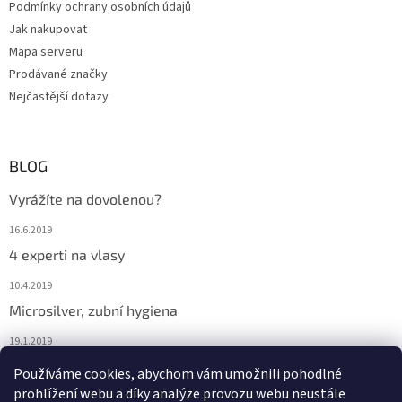
Podmínky ochrany osobních údajů
Jak nakupovat
Mapa serveru
Prodávané značky
Nejčastější dotazy
BLOG
Vyrážíte na dovolenou?
16.6.2019
4 experti na vlasy
10.4.2019
Microsilver, zubní hygiena
19.1.2019
Nemáte překyselený organismus?
Používáme cookies, abychom vám umožnili pohodlné
prohlížení webu a díky analýze provozu webu neustále
12.1.2019