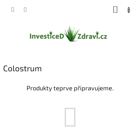
Přejít
NÁKUP
na
obsah
KOŠÍK
Colostrum
Produkty teprve připravujeme.