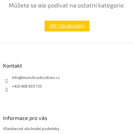
Můžete se ale podívat na ostatní kategorie.
ZPĚT DO OBCHODU
Z
á
p
a
Kontakt
t
info
@
investicedozdravi.cz
í
+420 608 859 735
Informace pro vás
Všeobecné obchodní podmínky