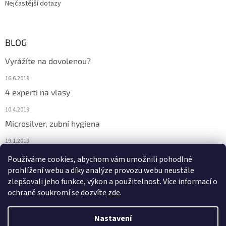
Nejčastější dotazy
BLOG
Vyrážíte na dovolenou?
16.6.2019
4 experti na vlasy
10.4.2019
Microsilver, zubní hygiena
19.1.2019
Nemáte překyselený organismus?
Používáme cookies, abychom vám umožnili pohodlné
prohlížení webu a díky analýze provozu webu neustále
12.1.2019
zlepšovali jeho funkce, výkon a použitelnost. Více informací o
ochraně soukromí se dozvíte
zde
.
Vytvořil Shoptet
Nastavení