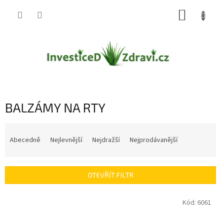
Přejít
NÁKUP
na
obsah
KOŠÍK
BALZÁMY NA RTY
Ř
a
Abecedně
Nejlevnější
Nejdražší
Nejprodávanější
z
e
n
OTEVŘÍT FILTR
í
p
V
Kód:
6061
r
ý
o
p