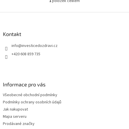
1
položek celkem
O
v
l
Z
á
á
d
p
a
a
Kontakt
c
t
í
info
@
investicedozdravi.cz
í
p
r
+420 608 859 735
v
k
y
v
ý
Informace pro vás
p
i
Všeobecné obchodní podmínky
s
u
Podmínky ochrany osobních údajů
Jak nakupovat
Mapa serveru
Prodávané značky