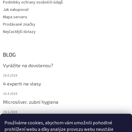
Podmínky ochrany osobních údajů
Jak nakupovat
Mapa serveru
Prodávané značky
Nejčastější dotazy
BLOG
Vyrážíte na dovolenou?
16.6.2019
4 experti na vlasy
10.4.2019
Microsilver, zubní hygiena
19.1.2019
Nemáte překyselený organismus?
Používáme cookies, abychom vám umožnili pohodlné
prohlížení webu a díky analýze provozu webu neustále
12.1.2019