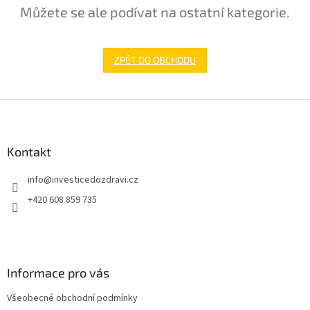
Můžete se ale podívat na ostatní kategorie.
ZPĚT DO OBCHODU
Z
á
p
a
Kontakt
t
info
@
investicedozdravi.cz
í
+420 608 859 735
Informace pro vás
Všeobecné obchodní podmínky