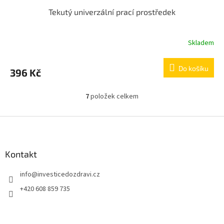
Tekutý univerzální prací prostředek
Skladem
Do košíku
396 Kč
7
položek celkem
O
v
l
Z
á
á
d
p
a
a
Kontakt
c
t
í
info
@
investicedozdravi.cz
í
p
r
+420 608 859 735
v
k
y
v