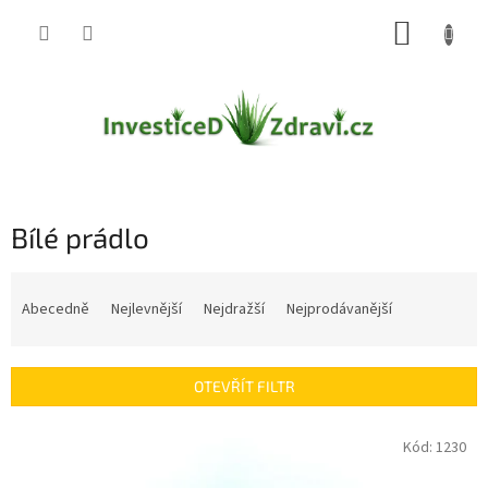
Přejít
NÁKUP
na
obsah
KOŠÍK
Bílé prádlo
Ř
a
Abecedně
Nejlevnější
Nejdražší
Nejprodávanější
z
e
n
OTEVŘÍT FILTR
í
p
V
Kód:
1230
r
ý
o
p