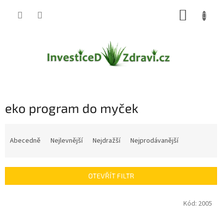
Přejít
NÁKUP
na
obsah
KOŠÍK
eko program do myček
Ř
a
Abecedně
Nejlevnější
Nejdražší
Nejprodávanější
z
e
n
OTEVŘÍT FILTR
í
p
V
Kód:
2005
r
ý
o
p