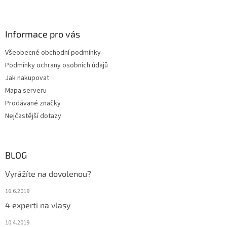
y
v
ý
Informace pro vás
p
i
Všeobecné obchodní podmínky
s
u
Podmínky ochrany osobních údajů
Jak nakupovat
Mapa serveru
Prodávané značky
Nejčastější dotazy
BLOG
Vyrážíte na dovolenou?
16.6.2019
4 experti na vlasy
10.4.2019