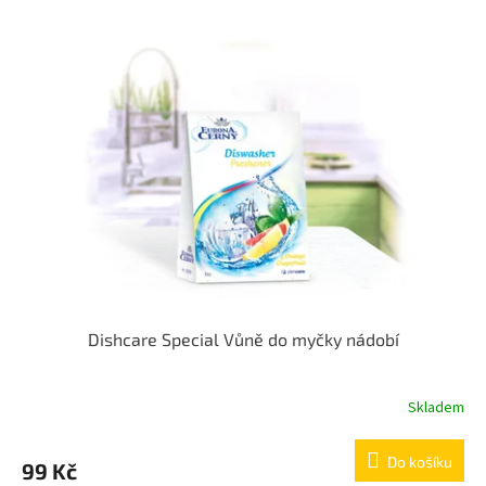
Dishcare Special Vůně do myčky nádobí
Skladem
Do košíku
99 Kč