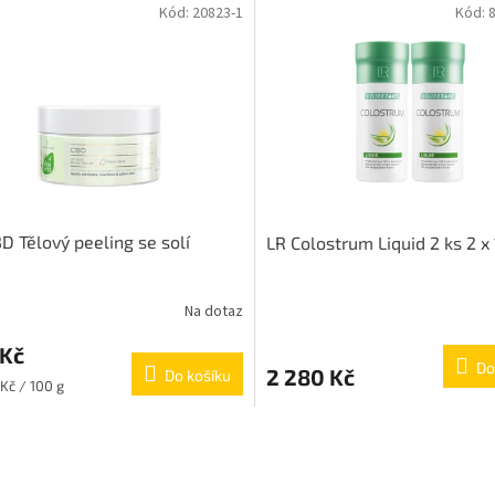
Kód:
20823-1
Kód:
D Tělový peeling se solí
LR Colostrum Liquid 2 ks 2 x
Na dotaz
 Kč
Do
2 280 Kč
Do košíku
 Kč / 100 g
O
v
l