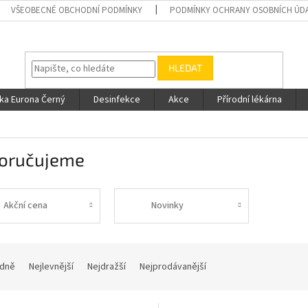
VŠEOBECNÉ OBCHODNÍ PODMÍNKY
PODMÍNKY OCHRANY OSOBNÍCH ÚD
HLEDAT
ka Eurona Černý
Desinfekce
Akce
Přírodní lékárna
oručujeme
Akční cena
Novinky
dně
Nejlevnější
Nejdražší
Nejprodávanější