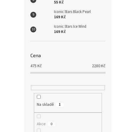
55 Kč
Iconic Stars Black Pearl
169 Kč
Iconic Stars Ice Wind
169 Kč
Cena
475
Kč
2280
Kč
Na skladě
1
Akce
0