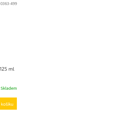
80363-499
 125 ml
Skladem
 košíku