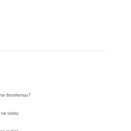
 na dovolenou?
 na vlasy
er, zubní