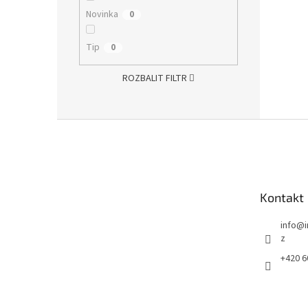
Novinka
0
Tip
0
ROZBALIT FILTR
Z
á
p
a
t
Kontakt
í
info
@
z
+420 6