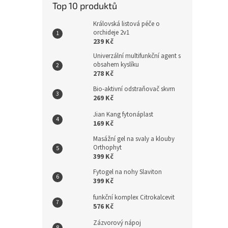
Top 10 produktů
Královská listová péče o
orchideje 2v1
239 Kč
Univerzální multifunkční agent s
obsahem kyslíku
278 Kč
Bio-aktivní odstraňovač skvrn
269 Kč
Jian Kang fytonáplast
169 Kč
Masážní gel na svaly a klouby
Orthophyt
399 Kč
Fytogel na nohy Slaviton
399 Kč
funkční komplex Citrokalcevit
576 Kč
Zázvorový nápoj