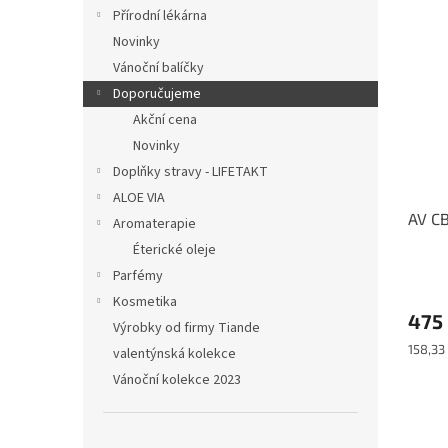
V
n
n
Přírodní lékárna
ý
í
e
Novinky
p
p
l
i
r
Vánoční balíčky
s
o
Doporučujeme
p
d
Akční cena
r
u
Novinky
o
k
Doplňky stravy - LIFETAKT
d
t
ALOE VIA
u
ů
AV CB
k
Aromaterapie
t
Éterické oleje
ů
Parfémy
Kosmetika
475
Výrobky od firmy Tiande
Měrná
158,33
valentýnská kolekce
cena:
Vánoční kolekce 2023