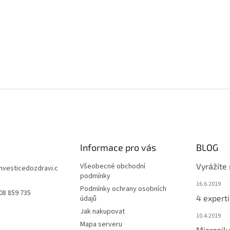
Informace pro vás
BLOG
Všeobecné obchodní
Vyrážíte
investicedozdravi.c
podmínky
16.6.2019
Podmínky ochrany osobních
08 859 735
4 experti
údajů
Jak nakupovat
10.4.2019
Mapa serveru
Microsilv