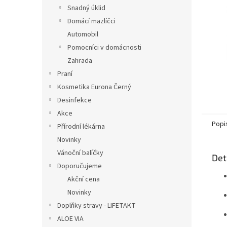
n
Snadný úklid
e
Domácí mazlíčci
l
Automobil
Pomocníci v domácnosti
Zahrada
Praní
Kosmetika Eurona Černý
Desinfekce
Akce
Popi
Přírodní lékárna
Novinky
Vánoční balíčky
Det
Doporučujeme
Akční cena
Novinky
Doplňky stravy - LIFETAKT
ALOE VIA