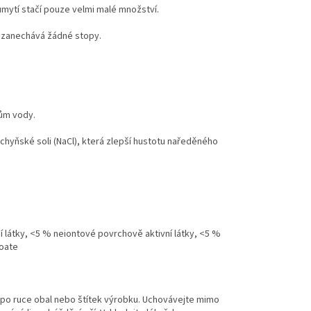
mytí stačí pouze velmi malé množství.
ezanechává žádné stopy.
lům vody.
chyňské soli (NaCl), která zlepší hustotu naředěného
 látky, <5 % neiontové povrchově aktivní látky, <5 %
zoate
e po ruce obal nebo štítek výrobku. Uchovávejte mimo