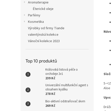
Aromaterapie
Éterické oleje
Parfémy
Kosmetika
Výrobky od firmy Tiande
Návo
valentýnská kolekce
Vánoční kolekce 2023
Top 10 produktů
Královská listová péče o
Slož
orchideje 2v1
239 Kč
5-<1
Univerzální multifunkční agent s
Aloe
obsahem kyslíku
278 Kč
Upoz
Bio-aktivní odstraňovač skvrn
269 Kč
Dráž