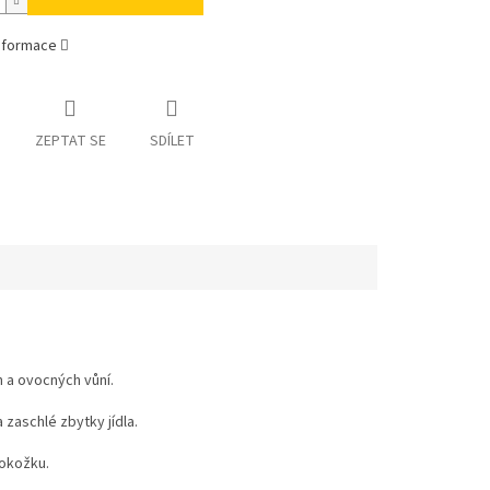
informace
ZEPTAT SE
SDÍLET
 a ovocných vůní.
 zaschlé zbytky jídla.
pokožku.