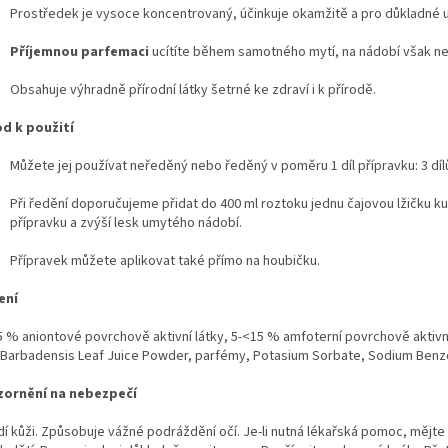
Prostředek je vysoce koncentrovaný, účinkuje okamžitě a pro důkladné u
Příjemnou parfemaci
ucítíte během samotného mytí, na nádobí však n
Obsahuje výhradně přírodní látky šetrné ke zdraví i k přírodě.
d k použití
Můžete jej používat neředěný nebo ředěný v poměru 1 díl přípravku: 3 dí
Při ředění doporučujeme přidat do 400 ml roztoku jednu čajovou lžičku ku
přípravku a zvýší lesk umytého nádobí.
Přípravek můžete aplikovat také přímo na houbičku.
ení
5 % aniontové povrchově aktivní látky, 5-<15 % amfoterní povrchově aktivní
 Barbadensis Leaf Juice Powder, parfémy, Potasium Sorbate, Sodium Ben
ornění na nebezpečí
dí kůži. Způsobuje vážné podráždění očí. Je-li nutná lékařská pomoc, mějt