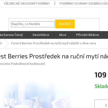
VŠEOBECNÉ OBCHODNÍ PODMÍNKY
PODMÍNKY OCHRANY OSOBNÍCH ÚD
HLEDAT
ka Eurona Černý
Desinfekce
Akce
Přírodní lékárna
bí
Forest Berries Prostředek na ruční mytí nádobí s Aloe vera
st Berries Prostředek na ruční mytí ná
né
noceno
Podrobnosti hodnocení
ní
109
u
Měrná
Skla
cena:
ek.