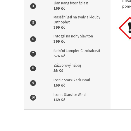
dosa
Jian Kang fytonáplast
pomo
169 Kč
Masážní gel na svaly a klouby
Orthophyt
399 Kč
Fytogel na nohy Slaviton
399 Kč
funkční komplex Citrokalcevit
576 Kč
Zázvorový nápoj
55 Kč
Iconic Stars Black Pearl
169 Kč
Iconic Stars Ice Wind
169 Kč
Z
á
p