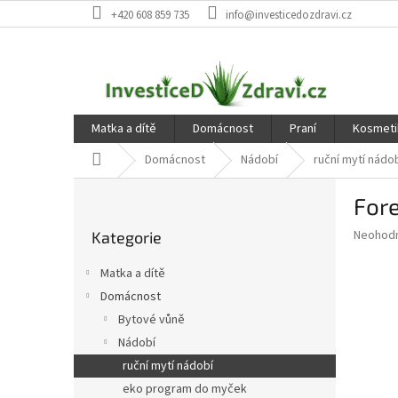
Přejít
+420 608 859 735
info@investicedozdravi.cz
na
obsah
Matka a dítě
Domácnost
Praní
Kosmeti
Domů
Domácnost
Nádobí
ruční mytí nádo
P
Fore
o
Přeskočit
s
Průměr
Neohod
Kategorie
kategorie
t
hodnoce
r
produkt
Matka a dítě
a
je
Domácnost
0,0
n
z
Bytové vůně
n
5
í
Nádobí
hvězdič
p
ruční mytí nádobí
a
eko program do myček