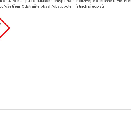
h dětí. Po manipulaci důkladně omyjte ruce. Používejte ochranné brýle. Přet
c/ošetření. Odstraňte obsah/obal podle místních předpisů.