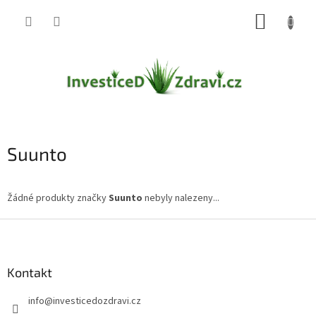
Přejít
NÁKUP
na
obsah
KOŠÍK
Suunto
Žádné produkty značky
Suunto
nebyly nalezeny...
Z
á
p
a
Kontakt
t
info
@
investicedozdravi.cz
í