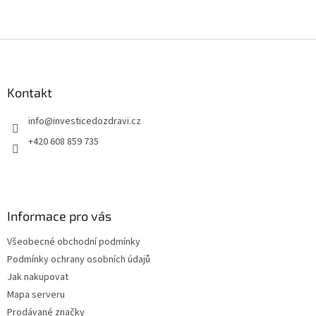
Z
á
p
a
Kontakt
t
info
@
investicedozdravi.cz
í
+420 608 859 735
Informace pro vás
Všeobecné obchodní podmínky
Podmínky ochrany osobních údajů
Jak nakupovat
Mapa serveru
Prodávané značky