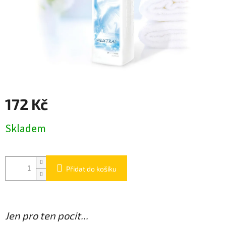
172 Kč
Měrná
Skladem
cena:
Přidat do košíku
Jen pro ten pocit...