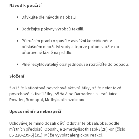
Návod k použití
Dávkujte dle návodu na obalu.
Dodržujte pokyny výrobců textilií.
Při ručním praní rozpusťte avivážní koncidionér v
příslušném množství vody a teprve potom vložte do
připravené lázně na prádlo.
Plně recyklovatelný obal jednoduše roztřídíte do odpadu.
Složení
5-<15 % kationtové povrchově aktivní látky, <5 % neiontové
povrchově aktivní látky, <5 % Aloe Barbadensis Leaf Juice
Powder, Bronopol, Methylisothiazolinone
Upozornění na nebezpečí
Uchovávejte mimo dosah dětí. Odstraňte obsah/obal podle
místních předpisů. Obsahuje 2-methylisothiazol-3(2H) -on [číslo
ES 220-239-6] (3:1). Může vyvolat alergickou reakci.