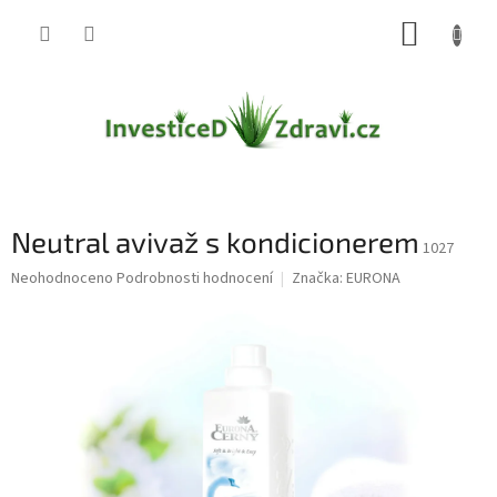
Přejít
NÁKUP
na
obsah
KOŠÍK
Neutral avivaž s kondicionerem
1027
Průměrné
Neohodnoceno
Podrobnosti hodnocení
Značka:
EURONA
hodnocení
produktu
je
0,0
z
5
hvězdiček.