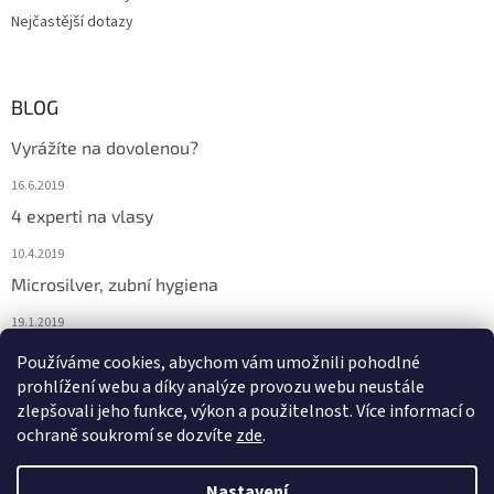
Nejčastější dotazy
BLOG
Vyrážíte na dovolenou?
16.6.2019
4 experti na vlasy
10.4.2019
Microsilver, zubní hygiena
19.1.2019
Nemáte překyselený organismus?
Používáme cookies, abychom vám umožnili pohodlné
prohlížení webu a díky analýze provozu webu neustále
12.1.2019
zlepšovali jeho funkce, výkon a použitelnost. Více informací o
ochraně soukromí se dozvíte
zde
.
Vytvořil Shoptet
Nastavení