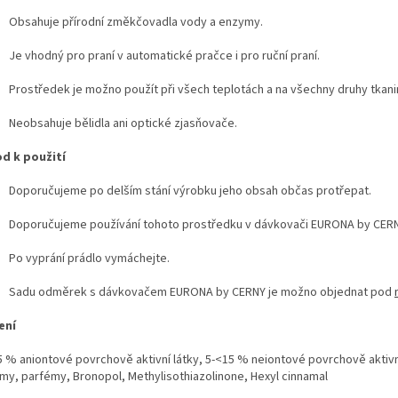
Obsahuje přírodní změkčovadla vody a enzymy.
Je vhodný pro praní v automatické pračce i pro ruční praní.
Prostředek je možno použít při všech teplotách a na všechny druhy tkani
Neobsahuje bělidla ani optické zjasňovače.
d k použití
Doporučujeme po delším stání výrobku jeho obsah občas protřepat.
Doporučujeme používání tohoto prostředku v dávkovači EURONA by CERN
Po vyprání prádlo vymáchejte.
Sadu odměrek s dávkovačem EURONA by CERNY je možno objednat pod
ení
5 % aniontové povrchově aktivní látky, 5-<15 % neiontové povrchově aktivn
my, parfémy, Bronopol, Methylisothiazolinone, Hexyl cinnamal