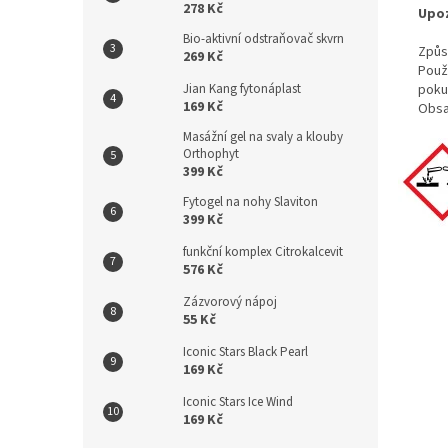
278 Kč
Upoz
Bio-aktivní odstraňovač skvrn
Způs
269 Kč
Použ
poku
Jian Kang fytonáplast
169 Kč
Obsah
Masážní gel na svaly a klouby
Orthophyt
399 Kč
Fytogel na nohy Slaviton
399 Kč
funkční komplex Citrokalcevit
576 Kč
Zázvorový nápoj
55 Kč
Iconic Stars Black Pearl
169 Kč
Iconic Stars Ice Wind
169 Kč