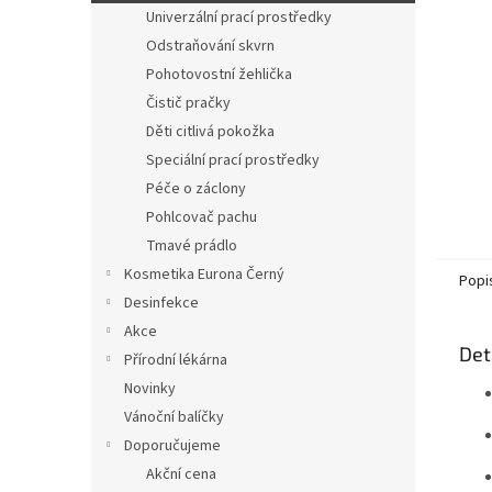
n
Univerzální prací prostředky
e
Odstraňování skvrn
l
Pohotovostní žehlička
Čistič pračky
Děti citlivá pokožka
Speciální prací prostředky
Péče o záclony
Pohlcovač pachu
Tmavé prádlo
Kosmetika Eurona Černý
Popi
Desinfekce
Akce
Det
Přírodní lékárna
Novinky
Vánoční balíčky
Doporučujeme
Akční cena