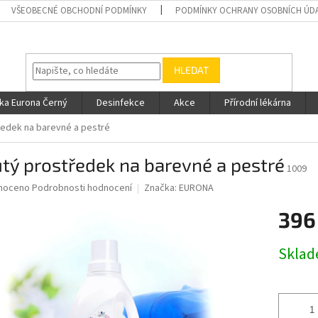
VŠEOBECNÉ OBCHODNÍ PODMÍNKY
PODMÍNKY OCHRANY OSOBNÍCH ÚD
HLEDAT
ka Eurona Černý
Desinfekce
Akce
Přírodní lékárna
ředek na barevné a pestré
tý prostředek na barevné a pestré
1009
né
noceno
Podrobnosti hodnocení
Značka:
EURONA
ní
396
u
Měrná
Skla
cena:
ek.