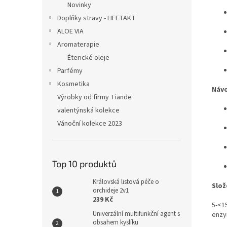
Novinky
Doplňky stravy - LIFETAKT
ALOE VIA
Aromaterapie
Éterické oleje
Parfémy
Kosmetika
Návo
Výrobky od firmy Tiande
valentýnská kolekce
Vánoční kolekce 2023
Top 10 produktů
Královská listová péče o
Slož
orchideje 2v1
239 Kč
5-<1
Univerzální multifunkční agent s
enzy
obsahem kyslíku