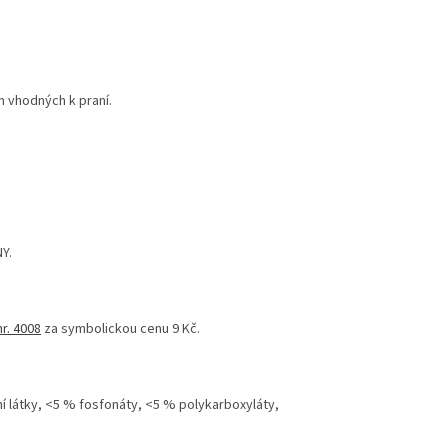
n vhodných k praní.
Y.
nr. 4008
za symbolickou cenu 9 Kč.
í látky, <5 % fosfonáty, <5 % polykarboxyláty,