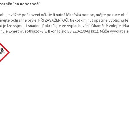
ornění na nebezpečí
obuje vážné poškození očí. Je-li nutná lékařská pomoc, mějte po ruce obal
ívejte ochranné brýle. PŘI ZASAŽENÍ OČÍ: Několik minut opatrně vyplachujte
d je lze vyjmout snadno. Pokračujte ve vyplachování. Okamžitě volejte lék
uje 2-methylisothiazol-3(2H) -on [číslo ES 220-239-6] (3:1). Může vyvolat ale