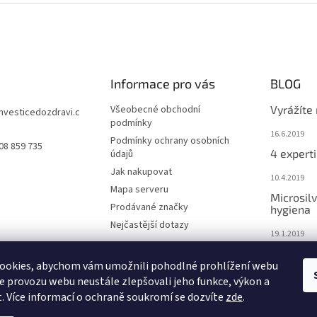
Informace pro vás
BLOG
Všeobecné obchodní
Vyrážíte
investicedozdravi.c
podmínky
16.6.2019
Podmínky ochrany osobních
08 859 735
4 experti
údajů
Jak nakupovat
10.4.2019
Mapa serveru
Microsilv
Prodávané značky
hygiena
Nejčastější dotazy
19.1.2019
Nemáte 
ookies, abychom vám umožnili pohodlné prohlížení webu
organis
ze provozu webu neustále zlepšovali jeho funkce, výkon a
12.1.2019
. Více informací o ochraně soukromí se dozvíte
zde
.