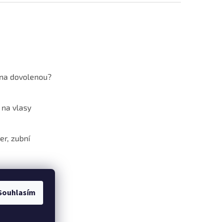
 na dovolenou?
 na vlasy
er, zubní
překyselený
mus?
Souhlasím