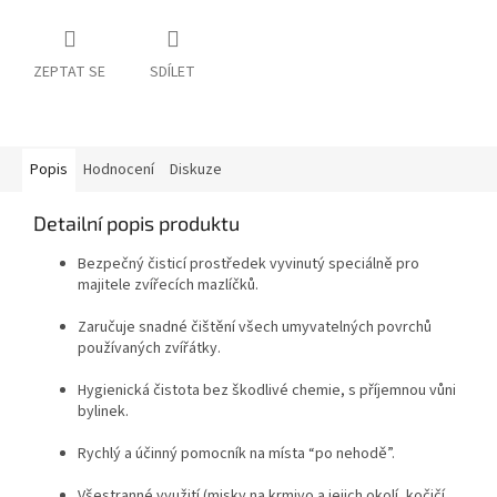
ZEPTAT SE
SDÍLET
Popis
Hodnocení
Diskuze
Detailní popis produktu
Bezpečný čisticí prostředek vyvinutý speciálně pro
majitele zvířecích mazlíčků.
Zaručuje snadné čištění všech umyvatelných povrchů
používaných zvířátky.
Hygienická čistota bez škodlivé chemie, s příjemnou vůni
bylinek.
Rychlý a účinný pomocník na místa “po nehodě”.
Všestranné využití (misky na krmivo a jejich okolí, kočičí