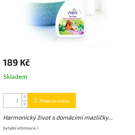
189 Kč
Měrná
Skladem
cena:
Přidat do košíku
Harmonický život s domácími mazlíčky...
Detailní informace