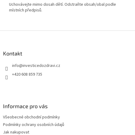
Uchovávejte mimo dosah dětí. Odstraňte obsah/obal podle
místních předpisů.
Z
á
p
a
Kontakt
t
info
@
investicedozdravi.cz
í
+420 608 859 735
Informace pro vás
Všeobecné obchodní podmínky
Podmínky ochrany osobních údajů
Jak nakupovat