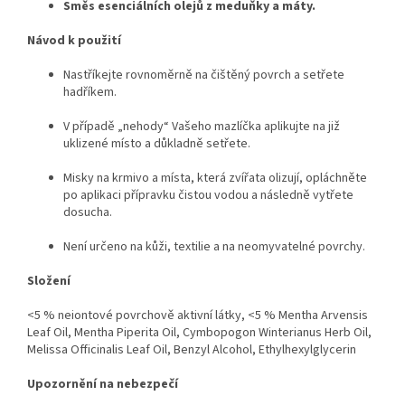
Směs esenciálních olejů z meduňky a máty.
Návod k použití
Nastříkejte rovnoměrně na čištěný povrch a setřete
hadříkem.
V případě „nehody“ Vašeho mazlíčka aplikujte na již
uklizené místo a důkladně setřete.
Misky na krmivo a místa, která zvířata olizují, opláchněte
po aplikaci přípravku čistou vodou a následně vytřete
dosucha.
Není určeno na kůži, textilie a na neomyvatelné povrchy.
Složení
<5 % neiontové povrchově aktivní látky, <5 % Mentha Arvensis
Leaf Oil, Mentha Piperita Oil, Cymbopogon Winterianus Herb Oil,
Melissa Officinalis Leaf Oil, Benzyl Alcohol, Ethylhexylglycerin
Upozornění na nebezpečí