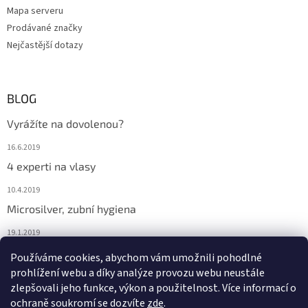
Mapa serveru
Prodávané značky
Nejčastější dotazy
BLOG
Vyrážíte na dovolenou?
16.6.2019
4 experti na vlasy
10.4.2019
Microsilver, zubní hygiena
19.1.2019
Nemáte překyselený organismus?
Používáme cookies, abychom vám umožnili pohodlné
prohlížení webu a díky analýze provozu webu neustále
12.1.2019
zlepšovali jeho funkce, výkon a použitelnost. Více informací o
ochraně soukromí se dozvíte
zde
.