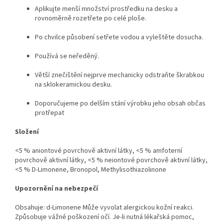
Aplikujte menší množství prostředku na desku a
rovnoměrně rozetřete po celé ploše.
Po chvilce působení setřete vodou a vyleštěte dosucha.
Používá se neředěný.
Větší znečištění nejprve mechanicky odstraňte škrabkou
na sklokeramickou desku.
Doporučujeme po delším stání výrobku jeho obsah občas
protřepat
Složení
<5 % aniontové povrchově aktivní látky, <5 % amfoterní
povrchově aktivní látky, <5 % neiontové povrchově aktivní látky,
<5 % D-Limonene, Bronopol, Methylisothiazolinone
Upozornění na nebezpečí
Obsahuje: d-Limonene Může vyvolat alergickou kožní reakci.
Způsobuje vážné poškození očí. Je-li nutná lékařská pomoc,