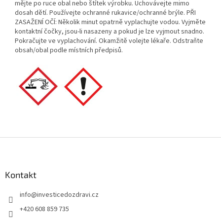
mějte po ruce obal nebo štítek výrobku. Uchovávejte mimo
dosah dětí. Používejte ochranné rukavice/ochranné brýle. PŘI
ZASAŽENÍ OČÍ: Několik minut opatrně vyplachujte vodou. Vyjměte
kontaktní čočky, jsou-li nasazeny a pokud je lze vyjmout snadno.
Pokračujte ve vyplachování. Okamžitě volejte lékaře. Odstraňte
obsah/obal podle místních předpisů.
Z
á
p
a
Kontakt
t
info
@
investicedozdravi.cz
í
+420 608 859 735