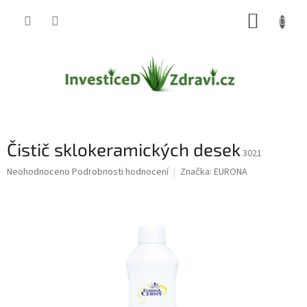
Přejít
NÁKUP
na
obsah
KOŠÍK
Čistič sklokeramických desek
3021
Průměrné
Neohodnoceno
Podrobnosti hodnocení
Značka:
EURONA
hodnocení
produktu
je
0,0
z
5
hvězdiček.