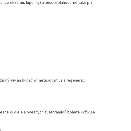
vence ekzémů, lupénky) a působí blahodárně také při
odárný vliv na buněčný metabolismus a regeneraci
esného oleje a ovesných avethramidů bohatě vyživuje
.
y.