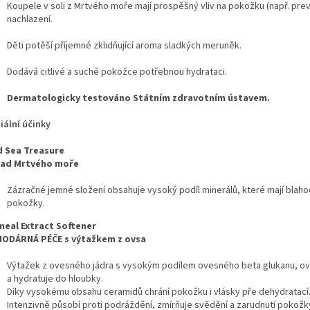
Koupele v soli z Mrtvého moře mají prospěšný vliv na pokožku (např. pre
nachlazení.
Děti potěší příjemné zklidňující aroma sladkých meruněk.
Dodává citlivé a suché pokožce potřebnou hydrataci.
Dermatologicky testováno Státním zdravotním ústavem.
iální účinky
 Sea Treasure
lad Mrtvého moře
Zázračné jemné složení obsahuje vysoký podíl minerálů, které mají blah
pokožky.
eal Extract Softener
ODÁRNÁ PÉČE s výtažkem z ovsa
Výtažek z ovesného jádra s vysokým podílem ovesného beta glukanu, ov
a hydratuje do hloubky.
Díky vysokému obsahu ceramidů chrání pokožku i vlásky pře dehydratací
Intenzivně působí proti podráždění, zmírňuje svědění a zarudnutí pokožk