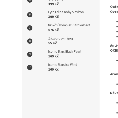
399 Kč
Oatm
Oves
Fytogel na nohy Slaviton
399 Kč
funkční komplex Citrokalcevit
576 Kč
Zázvorový nápoj
55 Kč
Anti
OCHR
Iconic Stars Black Pearl
169 Kč
Iconic Stars Ice Wind
169 Kč
Aro
Návo