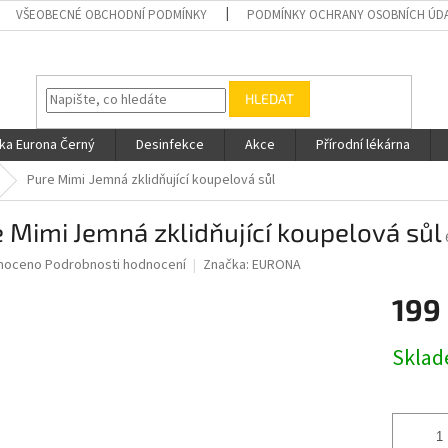
VŠEOBECNÉ OBCHODNÍ PODMÍNKY
PODMÍNKY OCHRANY OSOBNÍCH ÚD
HLEDAT
ka Eurona Černý
Desinfekce
Akce
Přírodní lékárna
Pure Mimi Jemná zklidňující koupelová sůl
 Mimi Jemná zklidňující koupelová sůl
né
noceno
Podrobnosti hodnocení
Značka:
EURONA
ní
199
u
Měrná
Skla
cena:
ek.