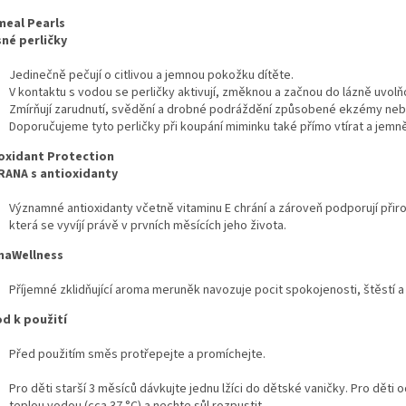
eal Pearls
né perličky
Jedinečně pečují o citlivou a jemnou pokožku dítěte.
V kontaktu s vodou se perličky aktivují, změknou a začnou do lázně uvolňov
Zmírňují zarudnutí, svědění a drobné podráždění způsobené ekzémy neb
Doporučujeme tyto perličky při koupání miminku také přímo vtírat a jem
oxidant Protection
ANA s antioxidanty
Významné antioxidanty včetně vitaminu E chrání a zároveň podporují přir
která se vyvíjí právě v prvních měsících jeho života.
maWellness
Příjemné zklidňující aroma meruněk navozuje pocit spokojenosti, štěstí a
d k použití
Před použitím směs protřepejte a promíchejte.
Pro děti starší 3 měsíců dávkujte jednu lžíci do dětské vaničky. Pro děti o
teplou vodou (cca 37
°
C) a nechte sůl rozpustit.