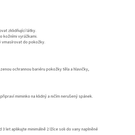
at zklidňující látky.
o kožními vyrážkami.
ně vmasírovat do pokožky.
ozenou ochrannou bariéru pokožky těla a hlavičky,
 připraví miminko na klidný a ničím nerušený spánek.
d 3 let aplikujte minimálně 2 lžíce soli do vany naplněné