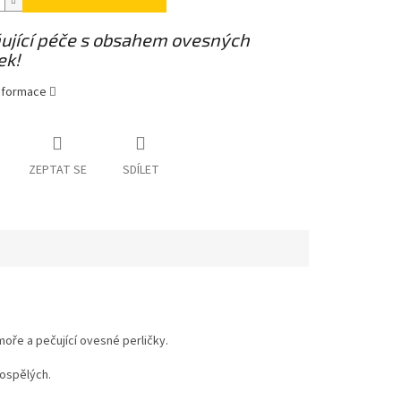
ující péče s obsahem ovesných
ek!
informace
ZEPTAT SE
SDÍLET
oře a pečující ovesné perličky.
dospělých.