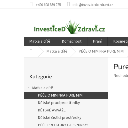
Přejít
+420 608 859 735
info@investicedozdravi.cz
na
obsah
Matka a dítě
Domácnost
Praní
Kosmeti
Domů
Matka a dítě
PÉČE O MIMINKA PURE MIMI
P
Pure
o
Přeskočit
s
Průměr
Neohod
Kategorie
kategorie
t
hodnoce
r
produkt
Matka a dítě
a
je
PÉČE O MIMINKA PURE MIMI
0,0
n
z
Dětské prací prostředky
n
5
í
DĚTSKÉ AVIVÁŽE
hvězdič
p
Dětské čistící prostředky
a
PÉČE PRO KLUKY GO SPUNKY!