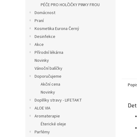
n
PÉČE PRO HOLČIČKY PINKY FROU
e
Domácnost
l
Praní
Kosmetika Eurona Černý
Desinfekce
Akce
Přírodní lékárna
Novinky
Vánoční balíčky
Doporučujeme
Akční cena
Popi
Novinky
Doplňky stravy - LIFETAKT
Det
ALOE VIA
Aromaterapie
Éterické oleje
Parfémy