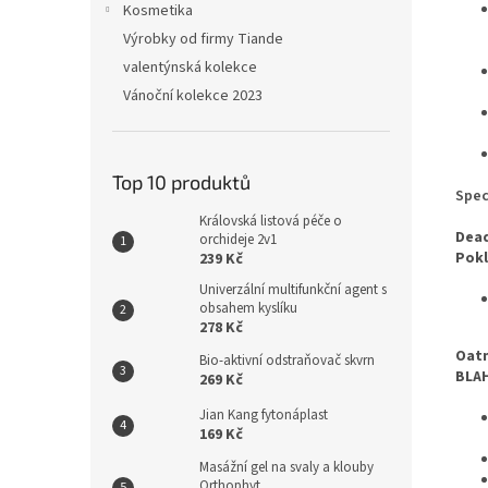
Kosmetika
Výrobky od firmy Tiande
valentýnská kolekce
Vánoční kolekce 2023
Top 10 produktů
Spec
Královská listová péče o
Dead
orchideje 2v1
Pok
239 Kč
Univerzální multifunkční agent s
obsahem kyslíku
278 Kč
Oatm
Bio-aktivní odstraňovač skvrn
BLAH
269 Kč
Jian Kang fytonáplast
169 Kč
Masážní gel na svaly a klouby
Orthophyt