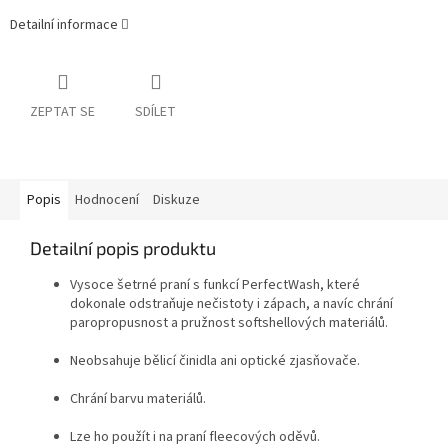
Detailní informace
ZEPTAT SE
SDÍLET
Popis
Hodnocení
Diskuze
Detailní popis produktu
Vysoce šetrné praní s funkcí PerfectWash, které
dokonale odstraňuje nečistoty i zápach, a navíc chrání
paropropusnost a pružnost softshellových materiálů.
Neobsahuje bělicí činidla ani optické zjasňovače.
Chrání barvu materiálů.
Lze ho použít i na praní fleecových oděvů.