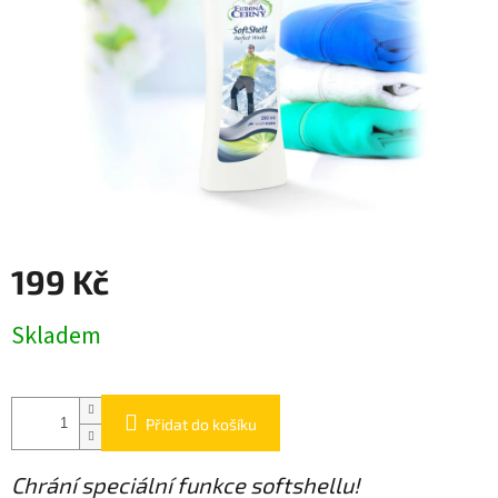
199 Kč
Měrná
Skladem
cena:
Přidat do košíku
Chrání speciální funkce softshellu!