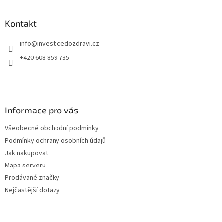
á
p
a
Kontakt
t
info
@
investicedozdravi.cz
í
+420 608 859 735
Informace pro vás
Všeobecné obchodní podmínky
Podmínky ochrany osobních údajů
Jak nakupovat
Mapa serveru
Prodávané značky
Nejčastější dotazy