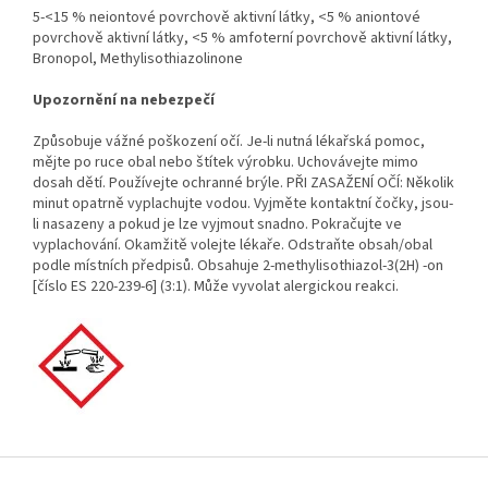
5-<15 % neiontové povrchově aktivní látky, <5 % aniontové
povrchově aktivní látky, <5 % amfoterní povrchově aktivní látky,
Bronopol, Methylisothiazolinone
Upozornění na nebezpečí
Způsobuje vážné poškození očí. Je-li nutná lékařská pomoc,
mějte po ruce obal nebo štítek výrobku. Uchovávejte mimo
dosah dětí. Používejte ochranné brýle. PŘI ZASAŽENÍ OČÍ: Několik
minut opatrně vyplachujte vodou. Vyjměte kontaktní čočky, jsou-
li nasazeny a pokud je lze vyjmout snadno. Pokračujte ve
vyplachování. Okamžitě volejte lékaře. Odstraňte obsah/obal
podle místních předpisů. Obsahuje 2-methylisothiazol-3(2H) -on
[číslo ES 220-239-6] (3:1). Může vyvolat alergickou reakci.
Z