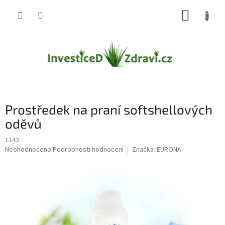
Přejít
NÁKUP
na
obsah
KOŠÍK
Prostředek na praní softshellových
oděvů
1143
Průměrné
Neohodnoceno
Podrobnosti hodnocení
Značka:
EURONA
hodnocení
produktu
je
0,0
z
5
hvězdiček.