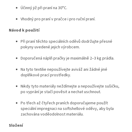
Účinný již při praní na 30°C.
Vhodný pro praní v pračce i pro ruční praní.
Návod k použití
Při praní těchto speciálních oděvů dodržujte přesné
pokyny uvedené jejich výrobcem.
Doporučená náplň pračky je maximálně 2–3 kg prádla.
Na tyto textilie nepoužívejte aviváž ani žádné jiné
doplňkové prací prostředky.
Nikdy tyto materiály neždímejte a nepoužívejte sušičku,
po vyprání je stačí pověsit a nechat uschnout.
Po třech až čtyřech praních doporučujeme použít
speciální impregnaci na softshellové oděvy, aby byla
zachována voděodolnost materiálu.
Složení