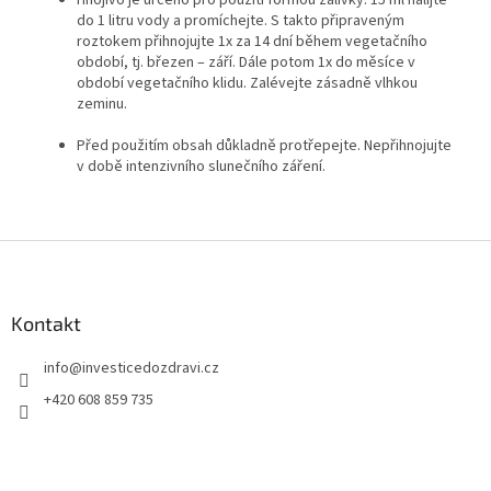
Hnojivo je určeno pro použití formou zálivky: 15 ml nalijte
do 1 litru vody a promíchejte. S takto připraveným
roztokem přihnojujte 1x za 14 dní během vegetačního
období, tj. březen – září. Dále potom 1x do měsíce v
období vegetačního klidu. Zalévejte zásadně vlhkou
zeminu.
Před použitím obsah důkladně protřepejte. Nepřihnojujte
v době intenzivního slunečního záření.
Z
á
p
a
Kontakt
t
info
@
investicedozdravi.cz
í
+420 608 859 735