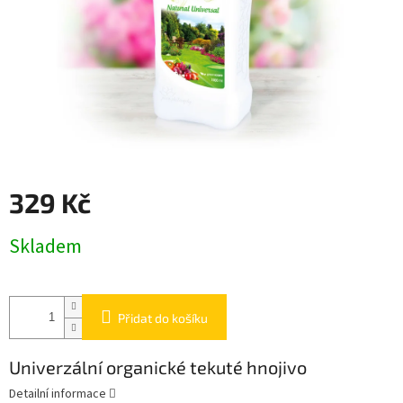
329 Kč
Měrná
Skladem
cena:
Přidat do košíku
Univerzální organické tekuté hnojivo
Detailní informace