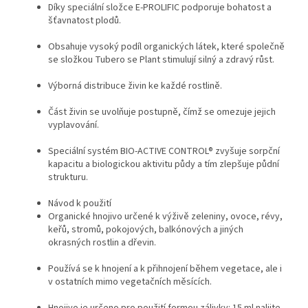
Díky speciální složce E-PROLIFIC podporuje bohatost a
šťavnatost plodů.
Obsahuje vysoký podíl organických látek, které společně
se složkou Tubero se Plant stimulují silný a zdravý růst.
Výborná distribuce živin ke každé rostlině.
Část živin se uvolňuje postupně, čímž se omezuje jejich
vyplavování.
Speciální systém BIO-ACTIVE CONTROL® zvyšuje sorpční
kapacitu a biologickou aktivitu půdy a tím zlepšuje půdní
strukturu.
Návod k použití
Organické hnojivo určené k výživě zeleniny, ovoce, révy,
keřů, stromů, pokojových, balkónových a jiných
okrasných rostlin a dřevin.
Používá se k hnojení a k přihnojení během vegetace, ale i
v ostatních mimo vegetačních měsících.