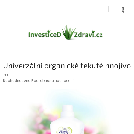
Přejít
NÁKUP
na
obsah
KOŠÍK
Univerzální organické tekuté hnojivo
7001
Průměrné
Neohodnoceno
Podrobnosti hodnocení
hodnocení
produktu
je
0,0
z
5
hvězdiček.