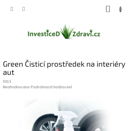
Přejít
NÁKUP
na
obsah
KOŠÍK
Green Čisticí prostředek na interiéry
aut
5013
Průměrné
Neohodnoceno
Podrobnosti hodnocení
hodnocení
produktu
je
0,0
z
5
hvězdiček.