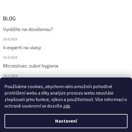
BLOG
Vyrážíte na dovolenou?
16.6.2019
4 experti na vlasy
10.4.2019
Microsilver, zubní hygiena
19.1.2019
Nemáte překyselený organismus?
Používáme cookies, abychom vám umožnili pohodlné
prohlížení webu a díky analýze provozu webu neustále
12.1.2019
zlepšovali jeho funkce, výkon a použitelnost. Více informací o
ochraně soukromí se dozvíte
zde
.
Vytvořil Shoptet
Nastavení