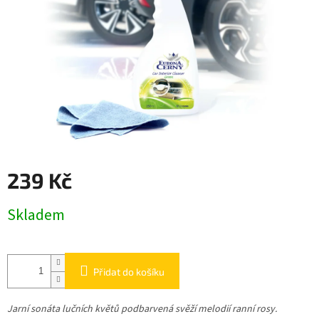
239 Kč
Měrná
Skladem
cena:
Přidat do košíku
Jarní sonáta lučních květů podbarvená svěží melodií ranní rosy.