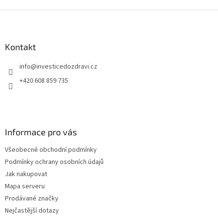
Z
á
p
a
Kontakt
t
info
@
investicedozdravi.cz
í
+420 608 859 735
Informace pro vás
Všeobecné obchodní podmínky
Podmínky ochrany osobních údajů
Jak nakupovat
Mapa serveru
Prodávané značky
Nejčastější dotazy