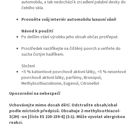
automobilu, a tak nedochází k zrcadlení palubní desky do
čelního skla.
Provoňte svůj interiér automobilu luxusní vůní!
Návod k použití
Po delším stání výrobku jeho obsah občas protřepat.
Prostředek nastříkejte na čištěný povrch a vetřete do
sucha čistým hadříkem.
Složení
<5 % kationtové povrchově aktivní látky, <5 % neiontové
povrchově aktivní látky, parfémy, Bronopol,
Methylisothiazolinone, Eugenol, Citronellol
Upozornění na nebezpečí
Uchovávejte mimo dosah dětí. Odstraňte obsah/obal
podle místních předpisů. Obsahuje 2-methylisothiazol-
3(2H) -on [číslo ES 220-239-6] (3:1). Může vyvolat alergickou
reakci.