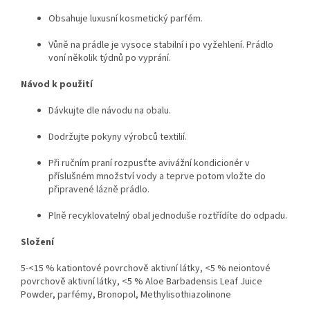
Obsahuje luxusní kosmetický parfém.
Vůně na prádle je vysoce stabilní i po vyžehlení. Prádlo
voní několik týdnů po vyprání.
Návod k použití
Dávkujte dle návodu na obalu.
Dodržujte pokyny výrobců textilií.
Při ručním praní rozpusťte avivážní kondicionér v
příslušném množství vody a teprve potom vložte do
připravené lázně prádlo.
Plně recyklovatelný obal jednoduše roztřídíte do odpadu.
Složení
5-<15 % kationtové povrchově aktivní látky, <5 % neiontové
povrchově aktivní látky, <5 % Aloe Barbadensis Leaf Juice
Powder, parfémy, Bronopol, Methylisothiazolinone