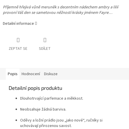
Příjemně hřejivá vůně meruněk s decentním nádechem ambry a lilií
provoní Váš den se sametovou něžností krásky jménem Fayre…
Detailní informace
ZEPTAT SE
SDÍLET
Popis
Hodnocení
Diskuze
Detailní popis produktu
Dlouhotrvající parfemace a měkkost.
Neobsahuje žádná barviva.
Oděvy a ložní prádlo jsou „jako nové“, ručníky si
uchovávají přirozenou savost.