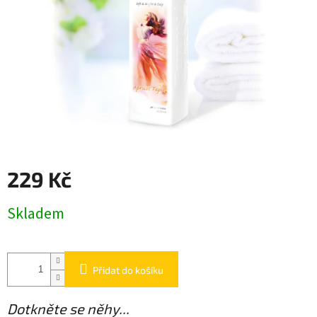
229 Kč
Měrná
Skladem
cena:
Přidat do košíku
Dotkněte se něhy...