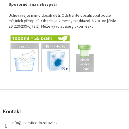
Upozornění na nebezpečí
Uchovávejte mimo dosah dětí. Odstraňte obsah/obal podle
místních předpisů. Obsahuje 2-methylisothiazol-3(2H) -on [číslo
ES 220-239-6] (3:1). Může vyvolat alergickou reakci.
Z
á
p
a
Kontakt
t
info
@
investicedozdravi.cz
í