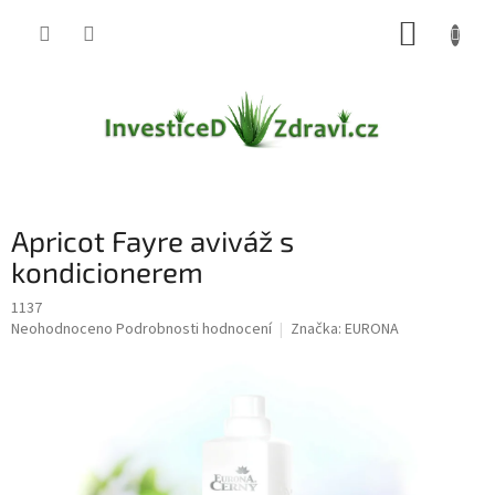
Přejít
NÁKUP
na
obsah
KOŠÍK
Apricot Fayre aviváž s
kondicionerem
1137
Průměrné
Neohodnoceno
Podrobnosti hodnocení
Značka:
EURONA
hodnocení
produktu
je
0,0
z
5
hvězdiček.