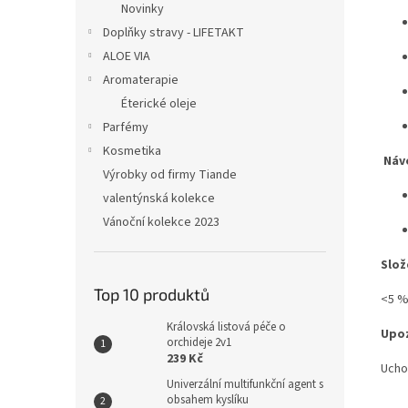
Novinky
Doplňky stravy - LIFETAKT
ALOE VIA
Aromaterapie
Éterické oleje
Parfémy
Kosmetika
Návo
Výrobky od firmy Tiande
valentýnská kolekce
Vánoční kolekce 2023
Slož
Top 10 produktů
<5 %
Královská listová péče o
Upoz
orchideje 2v1
239 Kč
Ucho
Univerzální multifunkční agent s
obsahem kyslíku