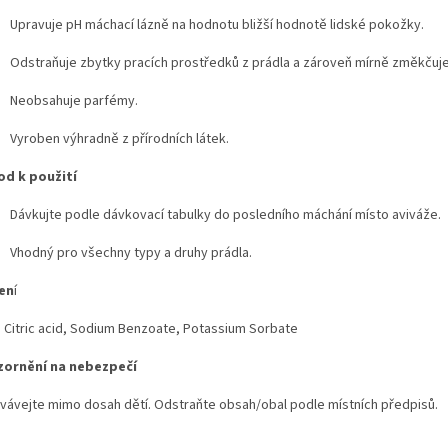
Upravuje pH máchací lázně na hodnotu bližší hodnotě lidské pokožky.
Odstraňuje zbytky pracích prostředků z prádla a zároveň mírně změkčuje
Neobsahuje parfémy.
Vyroben výhradně z přírodních látek.
d k použití
Dávkujte podle dávkovací tabulky do posledního máchání místo aviváže.
Vhodný pro všechny typy a druhy prádla.
en
í
 Citric acid, Sodium Benzoate, Potassium Sorbate
ornění na nebezpečí
vávejte mimo dosah dětí. Odstraňte obsah/obal podle místních předpisů.