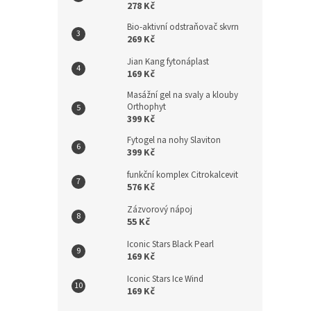
278 Kč
Bio-aktivní odstraňovač skvrn
269 Kč
Jian Kang fytonáplast
169 Kč
Masážní gel na svaly a klouby
Orthophyt
399 Kč
Fytogel na nohy Slaviton
399 Kč
funkční komplex Citrokalcevit
576 Kč
Zázvorový nápoj
55 Kč
Iconic Stars Black Pearl
169 Kč
Iconic Stars Ice Wind
169 Kč