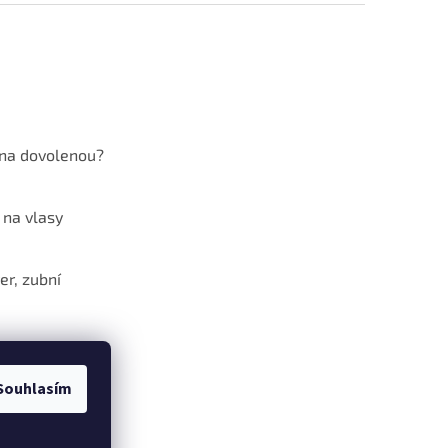
 na dovolenou?
 na vlasy
er, zubní
překyselený
mus?
Souhlasím