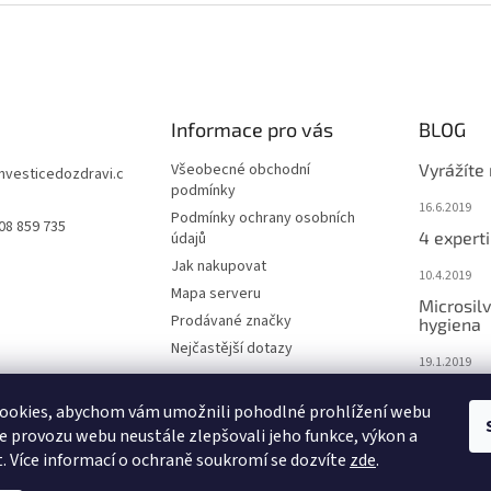
Informace pro vás
BLOG
Všeobecné obchodní
Vyrážíte
investicedozdravi.c
podmínky
16.6.2019
Podmínky ochrany osobních
08 859 735
4 experti
údajů
Jak nakupovat
10.4.2019
Mapa serveru
Microsilv
Prodávané značky
hygiena
Nejčastější dotazy
19.1.2019
Nemáte 
ookies, abychom vám umožnili pohodlné prohlížení webu
organis
ze provozu webu neustále zlepšovali jeho funkce, výkon a
12.1.2019
. Více informací o ochraně soukromí se dozvíte
zde
.