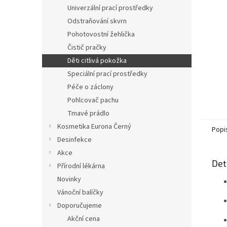
n
Univerzální prací prostředky
e
Odstraňování skvrn
l
Pohotovostní žehlička
Čistič pračky
Děti citlivá pokožka
Speciální prací prostředky
Péče o záclony
Pohlcovač pachu
Tmavé prádlo
Kosmetika Eurona Černý
Popi
Desinfekce
Akce
Det
Přírodní lékárna
Novinky
Vánoční balíčky
Doporučujeme
Akční cena