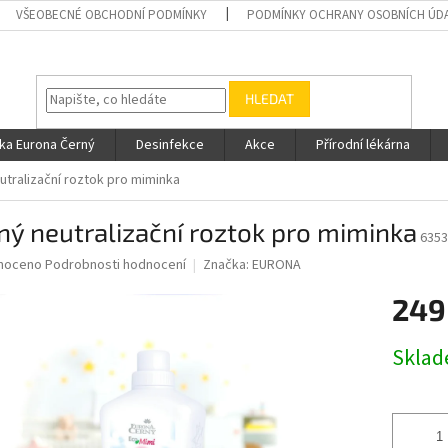
VŠEOBECNÉ OBCHODNÍ PODMÍNKY
PODMÍNKY OCHRANY OSOBNÍCH ÚD
HLEDAT
ka Eurona Černý
Desinfekce
Akce
Přírodní lékárna
tralizační roztok pro miminka
ý neutralizační roztok pro miminka
6353
né
noceno
Podrobnosti hodnocení
Značka:
EURONA
ní
249
u
Měrná
Skla
cena:
ek.