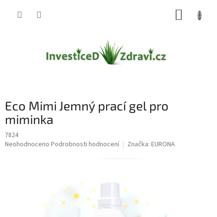
Přejít
NÁKUP
na
obsah
KOŠÍK
Eco Mimi Jemný prací gel pro
miminka
7824
Průměrné
Neohodnoceno
Podrobnosti hodnocení
Značka:
EURONA
hodnocení
produktu
je
0,0
z
5
hvězdiček.