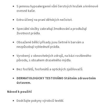
S jemnou hypoalergenní vůní čerstvých hrušek a krémové
ovesné kaše.
Extra účinný na praní dětských nečistot.
Speciální složky zabraňují žmolkování a prodlužují
životnost prádla.
Obsažené bělící přísady jsou šetrné k barvám a
nezpůsobují vyblednutí prádla.
Vyrobený z obnovitelných zdrojů, na bázi rostlinného
původu, s obsahem draselného mýdla.
Bez fosfátů, fosfonátů a optických zjašňovačů.
DERMATOLOGICKY TESTOVÁNO Státním zdravotním
ústavem.
Návod k použití
Dodržujte pokyny výrobců textilií.