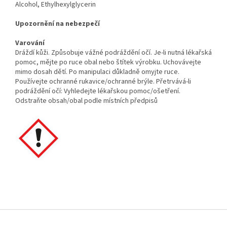
Alcohol, Ethylhexylglycerin
Upozornění na nebezpečí
Varování
Dráždí kůži. Způsobuje vážné podráždění očí. Je-li nutná lékařská
pomoc, mějte po ruce obal nebo štítek výrobku. Uchovávejte
mimo dosah dětí. Po manipulaci důkladně omyjte ruce.
Používejte ochranné rukavice/ochranné brýle. Přetrvává-li
podráždění očí: Vyhledejte lékařskou pomoc/ošetření.
Odstraňte obsah/obal podle místních předpisů
Z
á