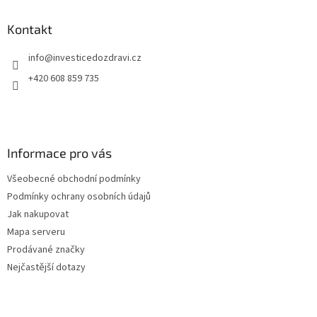
p
a
Kontakt
t
info
@
investicedozdravi.cz
í
+420 608 859 735
Informace pro vás
Všeobecné obchodní podmínky
Podmínky ochrany osobních údajů
Jak nakupovat
Mapa serveru
Prodávané značky
Nejčastější dotazy