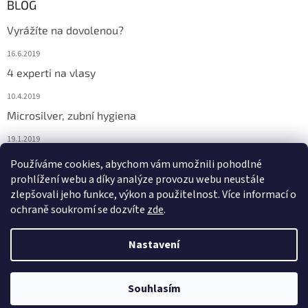
BLOG
Vyrážíte na dovolenou?
16.6.2019
4 experti na vlasy
10.4.2019
Microsilver, zubní hygiena
19.1.2019
Nemáte překyselený organismus?
Používáme cookies, abychom vám umožnili pohodlné
prohlížení webu a díky analýze provozu webu neustále
12.1.2019
zlepšovali jeho funkce, výkon a použitelnost. Více informací o
ochraně soukromí se dozvíte
zde
.
Vytvořil Shoptet
Nastavení
Copyright 2026
Investice do zdraví - se určitě vyplatí!
. Všechna
Souhlasím
práva vyhrazena.