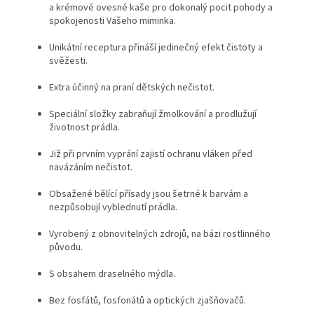
a krémové ovesné kaše pro dokonalý pocit pohody a
spokojenosti Vašeho miminka.
Unikátní receptura přináší jedinečný efekt čistoty a
svěžesti.
Extra účinný na praní dětských nečistot.
Speciální složky zabraňují žmolkování a prodlužují
životnost prádla.
Již při prvním vyprání zajistí ochranu vláken před
navázáním nečistot.
Obsažené bělící přísady jsou šetrné k barvám a
nezpůsobují vyblednutí prádla.
Vyrobený z obnovitelných zdrojů, na bázi rostlinného
původu.
S obsahem draselného mýdla.
Bez fosfátů, fosfonátů a optických zjašňovačů.