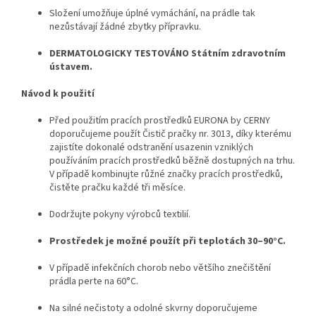
Složení umožňuje úplné vymáchání, na prádle tak
nezůstávají žádné zbytky přípravku.
DERMATOLOGICKY TESTOVÁNO Státním zdravotním
ústavem.
Návod k použití
Před použitím pracích prostředků EURONA by CERNY
doporučujeme použít Čistič pračky nr. 3013, díky kterému
zajistíte dokonalé odstranění usazenin vzniklých
používáním pracích prostředků běžně dostupných na trhu.
V případě kombinujte růžné značky pracích prostředků,
čistěte pračku každé tři měsíce.
Dodržujte pokyny výrobců textilií.
Prostředek je možné použít při teplotách 30–90°C.
V případě infekčních chorob nebo většího znečištění
prádla perte na 60°C.
Na silné nečistoty a odolné skvrny doporučujeme