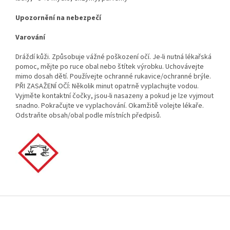
Upozornění na nebezpečí
Varování
Dráždí kůži. Způsobuje vážné poškození očí. Je-li nutná lékařská
pomoc, mějte po ruce obal nebo štítek výrobku. Uchovávejte
mimo dosah dětí. Používejte ochranné rukavice/ochranné brýle.
PŘI ZASAŽENÍ OČÍ: Několik minut opatrně vyplachujte vodou.
Vyjměte kontaktní čočky, jsou-li nasazeny a pokud je lze vyjmout
snadno. Pokračujte ve vyplachování. Okamžitě volejte lékaře.
Odstraňte obsah/obal podle místních předpisů.
Z
á
p