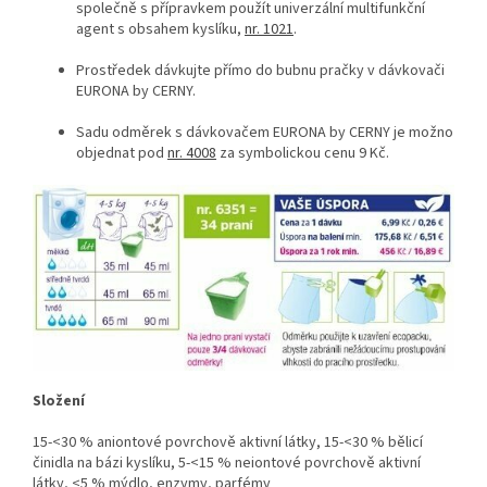
společně s přípravkem použít univerzální multifunkční
agent s obsahem kyslíku,
nr. 1021
.
Prostředek dávkujte přímo do bubnu pračky v dávkovači
EURONA by CERNY.
Sadu odměrek s dávkovačem EURONA by CERNY je možno
objednat pod
nr. 4008
za symbolickou cenu 9 Kč.
Složení
15-<30 % aniontové povrchově aktivní látky, 15-<30 % bělicí
činidla na bázi kyslíku, 5-<15 % neiontové povrchově aktivní
látky, <5 % mýdlo, enzymy, parfémy