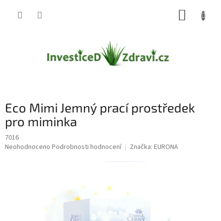
Přejít
NÁKUP
na
obsah
KOŠÍK
Eco Mimi Jemný prací prostředek
pro miminka
7016
Průměrné
Neohodnoceno
Podrobnosti hodnocení
Značka:
EURONA
hodnocení
produktu
je
0,0
z
5
hvězdiček.