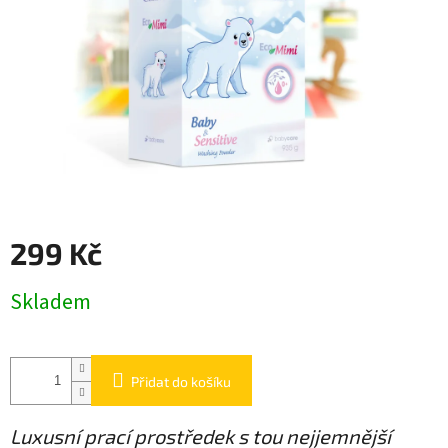
299 Kč
Měrná
Skladem
cena:
Přidat do košíku
Luxusní prací prostředek s tou nejjemnější