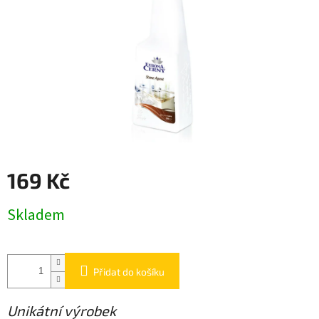
169 Kč
Měrná
Skladem
cena:
Přidat do košíku
Unikátní výrobek