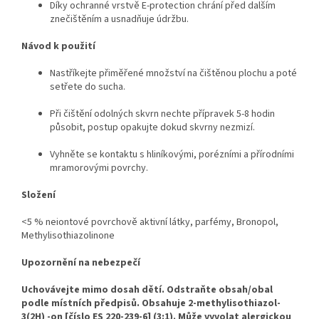
Díky ochranné vrstvě E-protection chrání před dalším
znečištěním a usnadňuje údržbu.
Návod k použití
Nastříkejte přiměřené množství na čištěnou plochu a poté
setřete do sucha.
Při čištění odolných skvrn nechte přípravek 5-8 hodin
působit, postup opakujte dokud skvrny nezmizí.
Vyhněte se kontaktu s hliníkovými, porézními a přírodními
mramorovými povrchy.
Složení
<5 % neiontové povrchově aktivní látky, parfémy, Bronopol,
Methylisothiazolinone
Upozornění na nebezpečí
Uchovávejte mimo dosah dětí. Odstraňte obsah/obal
podle místních předpisů. Obsahuje 2-methylisothiazol-
3(2H) -on [číslo ES 220-239-6] (3:1). Může vyvolat alergickou