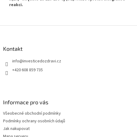
reakci.
Z
á
p
a
Kontakt
t
info
@
investicedozdravi.cz
í
+420 608 859 735
Informace pro vás
Všeobecné obchodní podmínky
Podmínky ochrany osobních údajů
Jak nakupovat
Mapa serveru