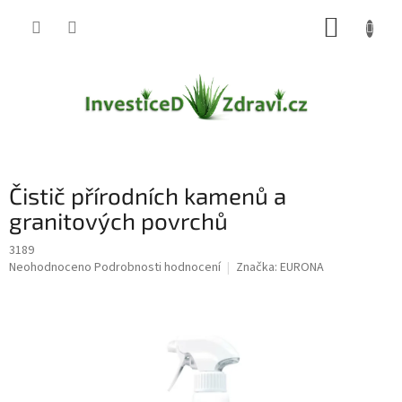
Přejít
NÁKUP
na
obsah
KOŠÍK
Čistič přírodních kamenů a
granitových povrchů
3189
Průměrné
Neohodnoceno
Podrobnosti hodnocení
Značka:
EURONA
hodnocení
produktu
je
0,0
z
5
hvězdiček.