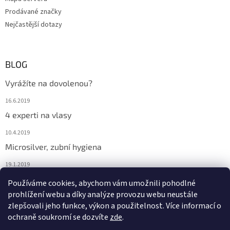
Prodávané značky
Nejčastější dotazy
BLOG
Vyrážíte na dovolenou?
16.6.2019
4 experti na vlasy
10.4.2019
Microsilver, zubní hygiena
19.1.2019
Nemáte překyselený organismus?
Používáme cookies, abychom vám umožnili pohodlné
prohlížení webu a díky analýze provozu webu neustále
12.1.2019
zlepšovali jeho funkce, výkon a použitelnost. Více informací o
ochraně soukromí se dozvíte
zde
.