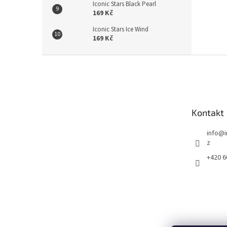
Iconic Stars Black Pearl
169 Kč
Iconic Stars Ice Wind
169 Kč
Z
á
p
a
t
Kontakt
í
info
@
z
+420 6