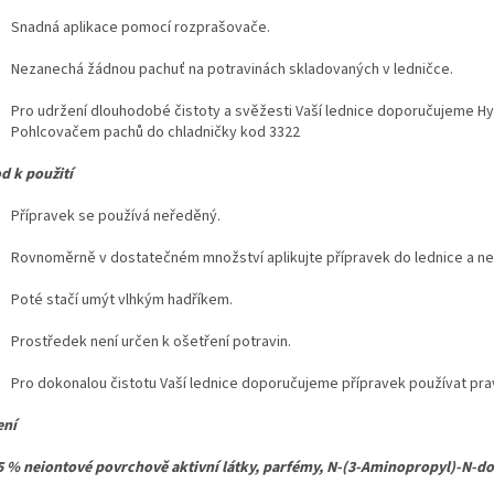
Snadná aplikace pomocí rozprašovače.
Nezanechá žádnou pachuť na potravinách skladovaných v ledničce.
Pro udržení dlouhodobé čistoty a svěžesti Vaší lednice doporučujeme Hyg
Pohlcovačem pachů do chladničky
kod 3322
d k použití
Přípravek se používá neředěný.
Rovnoměrně v dostatečném množství aplikujte přípravek do lednice a nec
Poté stačí umýt vlhkým hadříkem.
Prostředek není určen k ošetření potravin.
Pro dokonalou čistotu Vaší lednice doporučujeme přípravek používat pra
ení
5 % neiontové povrchově aktivní látky, parfémy, N-(3-Aminopropyl)-N-