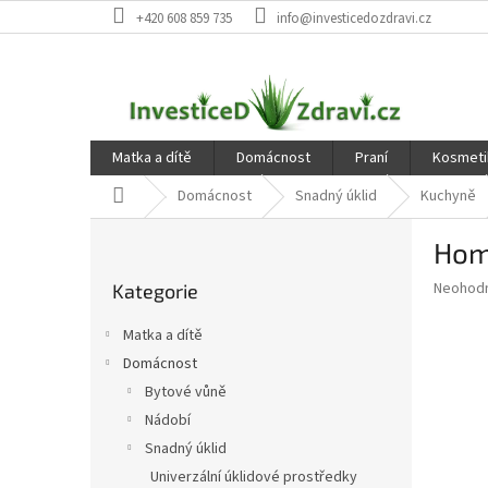
Přejít
+420 608 859 735
info@investicedozdravi.cz
na
obsah
Matka a dítě
Domácnost
Praní
Kosmeti
Domů
Domácnost
Snadný úklid
Kuchyně
P
Home
o
Přeskočit
s
Průměr
Neohod
Kategorie
kategorie
t
hodnoce
r
produkt
Matka a dítě
a
je
Domácnost
0,0
n
z
Bytové vůně
n
5
í
Nádobí
hvězdič
p
Snadný úklid
a
Univerzální úklidové prostředky