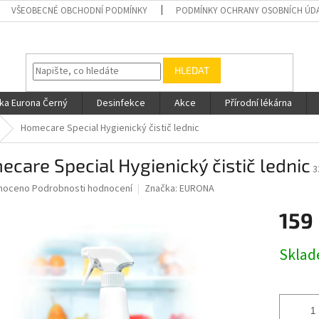
VŠEOBECNÉ OBCHODNÍ PODMÍNKY
PODMÍNKY OCHRANY OSOBNÍCH ÚD
HLEDAT
ka Eurona Černý
Desinfekce
Akce
Přírodní lékárna
Homecare Special Hygienický čistič lednic
care Special Hygienický čistič lednic
3
né
noceno
Podrobnosti hodnocení
Značka:
EURONA
ní
159
u
Měrná
Skla
cena:
ek.