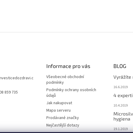
Informace pro vás
BLOG
Všeobecné obchodní
Vyrážíte
investicedozdravi.c
podmínky
16.6.2019
Podmínky ochrany osobních
08 859 735
4 experti
údajů
Jak nakupovat
10.4.2019
Mapa serveru
Microsilv
Prodávané značky
hygiena
Nejčastější dotazy
19.1.2019