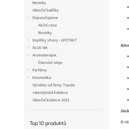
Novinky
Vánoční balíčky
Doporučujeme
Akční cena
Novinky
Doplňky stravy - LIFETAKT
Návo
ALOE VIA
Aromaterapie
Éterické oleje
Parfémy
Kosmetika
Výrobky od firmy Tiande
valentýnská kolekce
Vánoční kolekce 2023
Slož
5-<1
Top 10 produktů