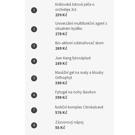
Královská listová péče o
orchideje 2v1
239 Kč
Univerzální multifunkční agent s
obsahem kyslíku
278 Kč
Bio-aktivní odstraňovač skvrn
269 Kč
Jian Kang fytonáplast
169 Kč
Masážní gel na svaly a klouby
Orthophyt
399 Kč
Fytogel na nohy Slaviton
399 Kč
funkční komplex Citrokalcevit
576 Kč
Zázvorový nápoj
55 Kč