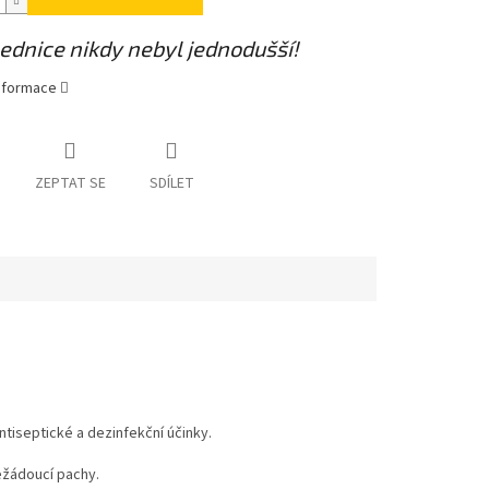
lednice nikdy nebyl jednodušší!
informace
ZEPTAT SE
SDÍLET
ntiseptické a dezinfekční účinky.
nežádoucí pachy.