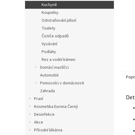
n
Kuchyně
e
Koupelny
l
Odstraňování plísní
Toalety
Čističe odpadů
Vysávání
Podlahy
Rez a vodní kámen
Domácí mazlíčci
Automobil
Popi
Pomocníci v domácnosti
Zahrada
Det
Praní
Kosmetika Eurona Černý
Desinfekce
Akce
Přírodní lékárna