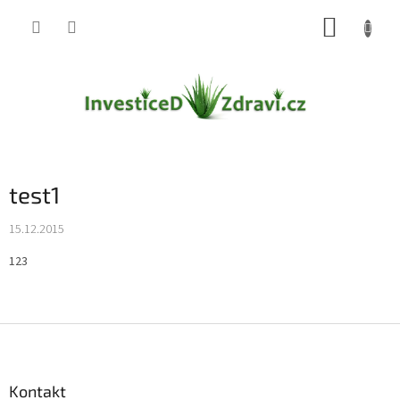
Přejít
NÁKUP
na
obsah
KOŠÍK
test1
15.12.2015
123
Z
á
p
a
Kontakt