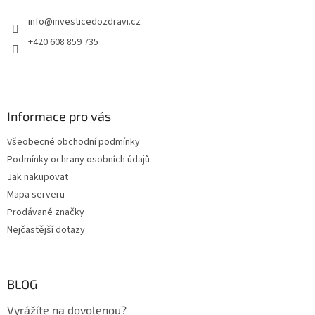
t
info
@
investicedozdravi.cz
í
+420 608 859 735
Informace pro vás
Všeobecné obchodní podmínky
Podmínky ochrany osobních údajů
Jak nakupovat
Mapa serveru
Prodávané značky
Nejčastější dotazy
BLOG
Vyrážíte na dovolenou?