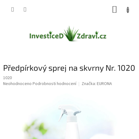
Přejít
NÁKUP
na
obsah
KOŠÍK
Předpírkový sprej na skvrny Nr. 1020
1020
Průměrné
Neohodnoceno
Podrobnosti hodnocení
Značka:
EURONA
hodnocení
produktu
je
0,0
z
5
hvězdiček.