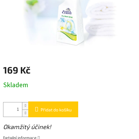
169 Kč
Měrná
Skladem
cena:
Přidat do košíku
Okamžitý účinek!
Detailní informace