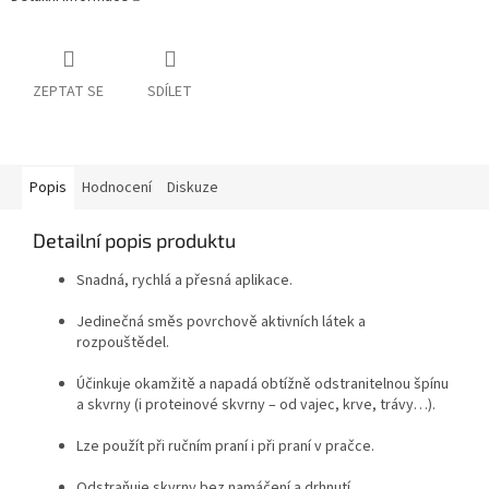
ZEPTAT SE
SDÍLET
Popis
Hodnocení
Diskuze
Detailní popis produktu
Snadná, rychlá a přesná aplikace.
Jedinečná směs povrchově aktivních látek a
rozpouštědel.
Účinkuje okamžitě a napadá obtížně odstranitelnou špínu
a skvrny (i proteinové skvrny – od vajec, krve, trávy…).
Lze použít při ručním praní i při praní v pračce.
Odstraňuje skvrny bez namáčení a drhnutí.