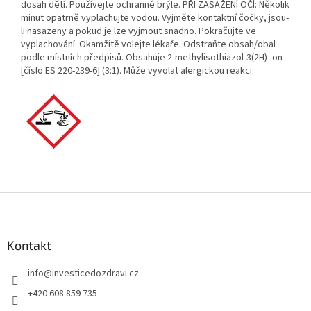
dosah dětí. Používejte ochranné brýle. PŘI ZASAŽENÍ OČÍ: Několik
minut opatrně vyplachujte vodou. Vyjměte kontaktní čočky, jsou-
li nasazeny a pokud je lze vyjmout snadno. Pokračujte ve
vyplachování. Okamžitě volejte lékaře. Odstraňte obsah/obal
podle místních předpisů. Obsahuje 2-methylisothiazol-3(2H) -on
[číslo ES 220-239-6] (3:1). Může vyvolat alergickou reakci.
Z
á
p
a
Kontakt
t
info
@
investicedozdravi.cz
í
+420 608 859 735