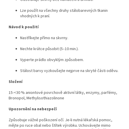
Lze použít na všechny druhy stálobarevných tkanin
vhodných k praní.
Návod k použití
Nastříkejte přímo na skvrny.
Nechte krátce působit (5–10 min.).
Vyperte prádlo obvyklým způsobem.
Stálost barvy vyzkoušejte nejprve na skryté části oděvu.
Složení
15-<30 % aniontové povrchově aktivní látky, enzymy, parfémy,
Bronopol, Methylisothiazolinone
Upozornění na nebezpečí
Způsobuje vážné poškození očí. Je-li nutná lékařská pomoc,
mějte po ruce obal nebo štítek výrobku. Uchovávejte mimo