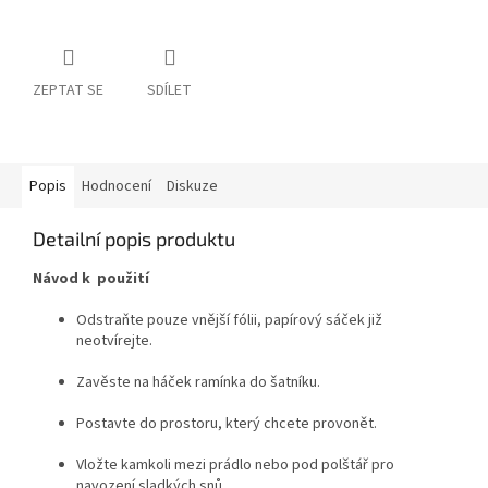
ZEPTAT SE
SDÍLET
Popis
Hodnocení
Diskuze
Detailní popis produktu
Návod k použití
Odstraňte pouze vnější fólii, papírový sáček již
neotvírejte.
Zavěste na háček ramínka do šatníku.
Postavte do prostoru, který chcete provonět.
Vložte kamkoli mezi prádlo nebo pod polštář pro
navození sladkých snů.