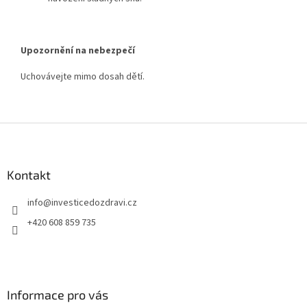
Upozornění na nebezpečí
Uchovávejte mimo dosah dětí.
Z
á
p
a
Kontakt
t
info
@
investicedozdravi.cz
í
+420 608 859 735
Informace pro vás