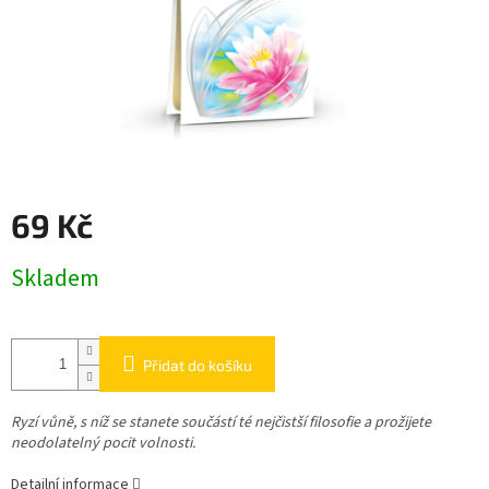
69 Kč
Měrná
Skladem
cena:
Přidat do košíku
Ryzí vůně, s níž se stanete součástí té nejčistší filosofie a prožijete
neodolatelný pocit volnosti.
Detailní informace