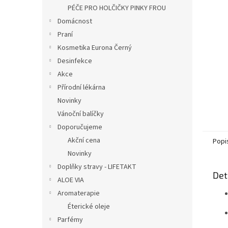
n
PÉČE PRO HOLČIČKY PINKY FROU
e
Domácnost
l
Praní
Kosmetika Eurona Černý
Desinfekce
Akce
Přírodní lékárna
Novinky
Vánoční balíčky
Doporučujeme
Akční cena
Popi
Novinky
Doplňky stravy - LIFETAKT
Det
ALOE VIA
Aromaterapie
Éterické oleje
Parfémy