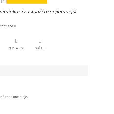
iminko si zaslouží tu nejjemnější
informace
ZEPTAT SE
SDÍLET
é rostlinné oleje.