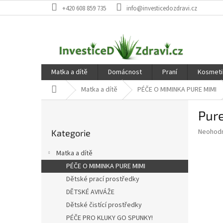
Přejít
+420 608 859 735
info@investicedozdravi.cz
na
obsah
Matka a dítě
Domácnost
Praní
Kosmeti
Domů
Matka a dítě
PÉČE O MIMINKA PURE MIMI
P
Pur
o
Přeskočit
s
Průměr
Neohod
Kategorie
kategorie
t
hodnoce
r
produkt
Matka a dítě
a
je
PÉČE O MIMINKA PURE MIMI
0,0
n
z
Dětské prací prostředky
n
5
í
DĚTSKÉ AVIVÁŽE
hvězdič
p
Dětské čistící prostředky
a
PÉČE PRO KLUKY GO SPUNKY!