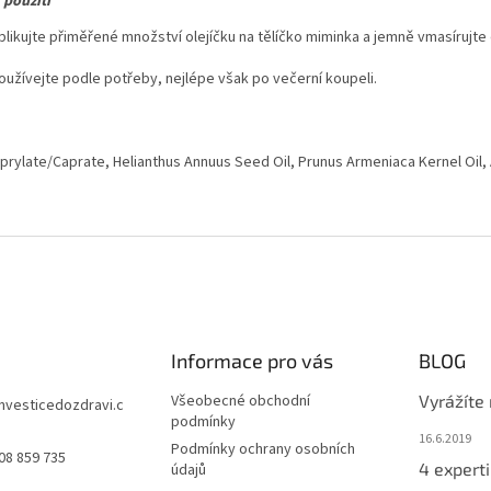
 použití
plikujte přiměřené množství olejíčku na tělíčko miminka a jemně vmasírujte
oužívejte podle potřeby, nejlépe však po večerní koupeli.
rylate/Caprate, Helianthus Annuus Seed Oil, Prunus Armeniaca Kernel Oil,
Informace pro vás
BLOG
Všeobecné obchodní
Vyrážíte
investicedozdravi.c
podmínky
16.6.2019
Podmínky ochrany osobních
08 859 735
4 experti
údajů