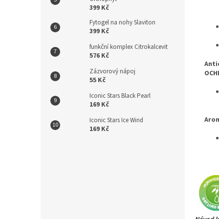
399 Kč
Fytogel na nohy Slaviton
399 Kč
funkční komplex Citrokalcevit
576 Kč
Anti
Zázvorový nápoj
OCHR
55 Kč
Iconic Stars Black Pearl
169 Kč
Aro
Iconic Stars Ice Wind
169 Kč