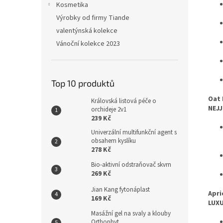
Kosmetika
Výrobky od firmy Tiande
valentýnská kolekce
Vánoční kolekce 2023
Top 10 produktů
Oat 
Královská listová péče o
NEJJ
orchideje 2v1
239 Kč
Univerzální multifunkční agent s
obsahem kyslíku
278 Kč
Bio-aktivní odstraňovač skvrn
269 Kč
Jian Kang fytonáplast
Apri
169 Kč
LUXU
Masážní gel na svaly a klouby
Orthophyt