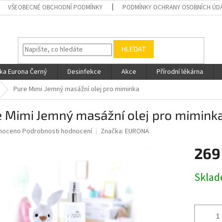
VŠEOBECNÉ OBCHODNÍ PODMÍNKY
PODMÍNKY OCHRANY OSOBNÍCH ÚD
HLEDAT
ka Eurona Černý
Desinfekce
Akce
Přírodní lékárna
Pure Mimi Jemný masážní olej pro miminka
e Mimi Jemný masážní olej pro mimink
né
noceno
Podrobnosti hodnocení
Značka:
EURONA
ní
269
u
Měrná
Skla
cena:
ek.