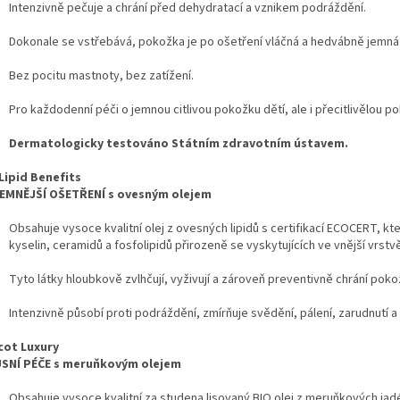
Intenzivně pečuje a chrání před dehydratací a vznikem podráždění.
Dokonale se vstřebává, pokožka je po ošetření vláčná a hedvábně jemná
Bez pocitu mastnoty, bez zatížení.
Pro každodenní péči o jemnou citlivou pokožku dětí, ale i přecitlivělou 
Dermatologicky testováno Státním zdravotním ústavem.
Lipid Benefits
EMNĚJŠÍ OŠETŘENÍ s ovesným olejem
Obsahuje vysoce kvalitní olej z ovesných lipidů s certifikací ECOCERT, 
kyselin, ceramidů a fosfolipidů přirozeně se vyskytujících ve vnější vrst
Tyto látky hloubkově zvlhčují, vyživují a zároveň preventivně chrání pok
Intenzivně působí proti podráždění, zmírňuje svědění, pálení, zarudnutí a
cot Luxury
SNÍ PÉČE s meruňkovým olejem
Obsahuje vysoce kvalitní za studena lisovaný BIO olej z meruňkových ja