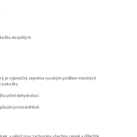
.
pokožku dospělých.
který je výjimečný zejména vysokým podílem mastných
vě pokožky.
ožku před dehydratací.
 působí protizánětlivě.
dérek, v němž jsou zachovány všechny cenné a důležité