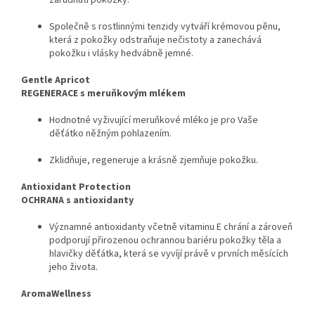
Společně s rostlinnými tenzidy vytváří krémovou pěnu,
která z pokožky odstraňuje nečistoty a zanechává
pokožku i vlásky hedvábně jemné.
Gentle Apricot
REGENERACE s meruňkovým mlékem
Hodnotné vyživující meruňkové mléko je pro Vaše
děťátko něžným pohlazením.
Zklidňuje, regeneruje a krásně zjemňuje pokožku.
Antioxidant Protection
OCHRANA s antioxidanty
Významné antioxidanty včetně vitaminu E chrání a zároveň
podporují přirozenou ochrannou bariéru pokožky těla a
hlavičky děťátka, která se vyvíjí právě v prvních měsících
jeho života.
AromaWellness