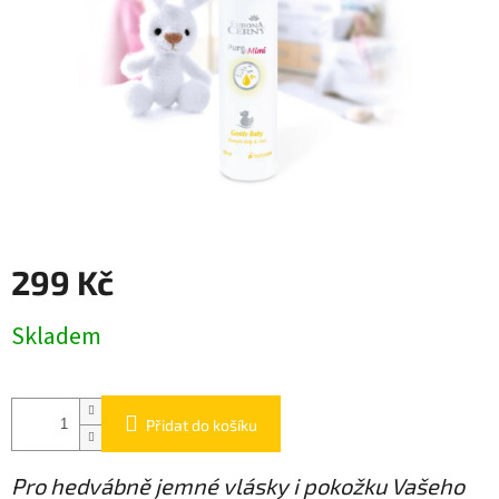
299 Kč
Měrná
Skladem
cena:
Přidat do košíku
Pro hedvábně jemné vlásky i pokožku Vašeho