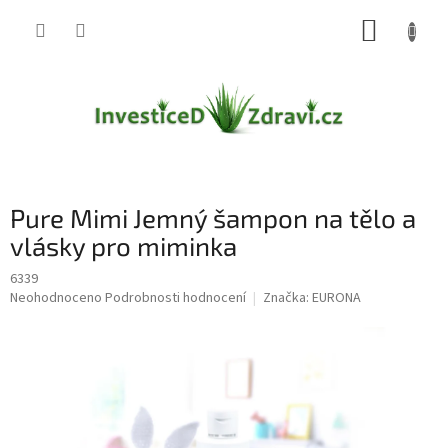
Přejít
NÁKUP
na
obsah
KOŠÍK
Pure Mimi Jemný šampon na tělo a
vlásky pro miminka
6339
Průměrné
Neohodnoceno
Podrobnosti hodnocení
Značka:
EURONA
hodnocení
produktu
je
0,0
z
5
hvězdiček.