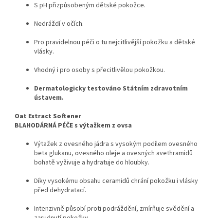
S pH přizpůsobeným dětské pokožce.
Nedráždí v očích.
Pro pravidelnou péči o tu nejcitlivější pokožku a dětské
vlásky.
Vhodný i pro osoby s přecitlivělou pokožkou.
Dermatologicky testováno Státním zdravotním
ústavem.
Oat Extract Softener
BLAHODÁRNÁ PÉČE s výtažkem z ovsa
Výtažek z ovesného jádra s vysokým podílem ovesného
beta glukanu, ovesného oleje a ovesných avethramidů
bohatě vyživuje a hydratuje do hloubky.
Díky vysokému obsahu ceramidů chrání pokožku i vlásky
před dehydratací.
Intenzivně působí proti podráždění, zmírňuje svědění a
zarudnutí pokožky.