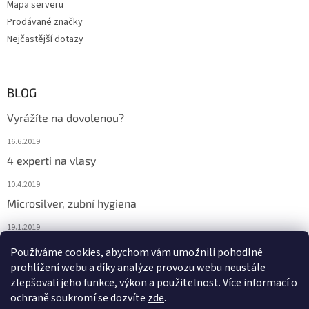
Mapa serveru
Prodávané značky
Nejčastější dotazy
BLOG
Vyrážíte na dovolenou?
16.6.2019
4 experti na vlasy
10.4.2019
Microsilver, zubní hygiena
19.1.2019
Nemáte překyselený organismus?
Používáme cookies, abychom vám umožnili pohodlné
prohlížení webu a díky analýze provozu webu neustále
12.1.2019
zlepšovali jeho funkce, výkon a použitelnost. Více informací o
ochraně soukromí se dozvíte
zde
.