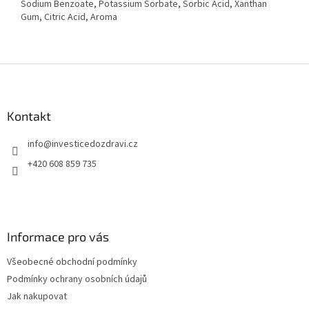
Sodium Benzoate, Potassium Sorbate, Sorbic Acid, Xanthan
Gum, Citric Acid, Aroma
Z
á
p
a
Kontakt
t
info
@
investicedozdravi.cz
í
+420 608 859 735
Informace pro vás
Všeobecné obchodní podmínky
Podmínky ochrany osobních údajů
Jak nakupovat