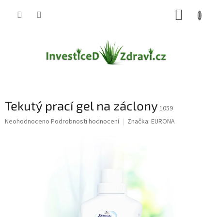
Přejít
NÁKUP
na
obsah
KOŠÍK
Tekutý prací gel na záclony
1059
Průměrné
Neohodnoceno
Podrobnosti hodnocení
Značka:
EURONA
hodnocení
produktu
je
0,0
z
5
hvězdiček.