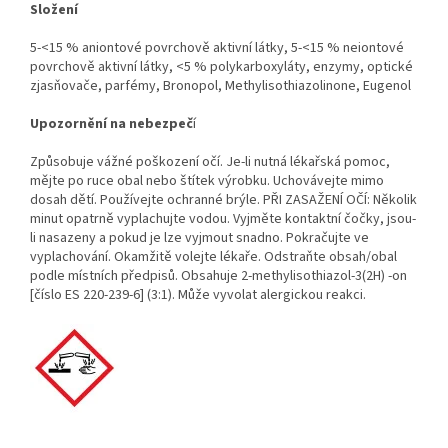
Složení
5-<15 % aniontové povrchově aktivní látky, 5-<15 % neiontové
povrchově aktivní látky, <5 % polykarboxyláty, enzymy, optické
zjasňovače, parfémy, Bronopol, Methylisothiazolinone, Eugenol
Upozornění na nebezpeč
í
Způsobuje vážné poškození očí. Je-li nutná lékařská pomoc,
mějte po ruce obal nebo štítek výrobku. Uchovávejte mimo
dosah dětí. Používejte ochranné brýle. PŘI ZASAŽENÍ OČÍ: Několik
minut opatrně vyplachujte vodou. Vyjměte kontaktní čočky, jsou-
li nasazeny a pokud je lze vyjmout snadno. Pokračujte ve
vyplachování. Okamžitě volejte lékaře. Odstraňte obsah/obal
podle místních předpisů. Obsahuje 2-methylisothiazol-3(2H) -on
[číslo ES 220-239-6] (3:1). Může vyvolat alergickou reakci.