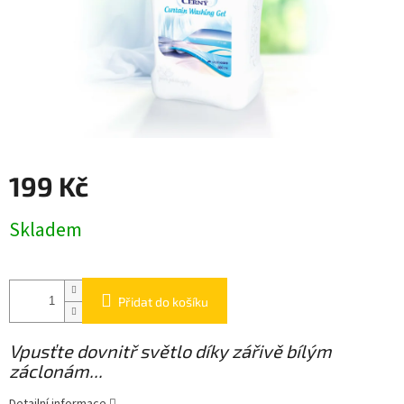
199 Kč
Měrná
Skladem
cena:
Přidat do košíku
Vpusťte dovnitř světlo díky zářivě bílým
záclonám...
Detailní informace