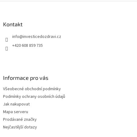
Z
á
p
a
Kontakt
t
info
@
investicedozdravi.cz
í
+420 608 859 735
Informace pro vás
Všeobecné obchodní podmínky
Podmínky ochrany osobních údajů
Jak nakupovat
Mapa serveru
Prodávané značky
Nejčastější dotazy