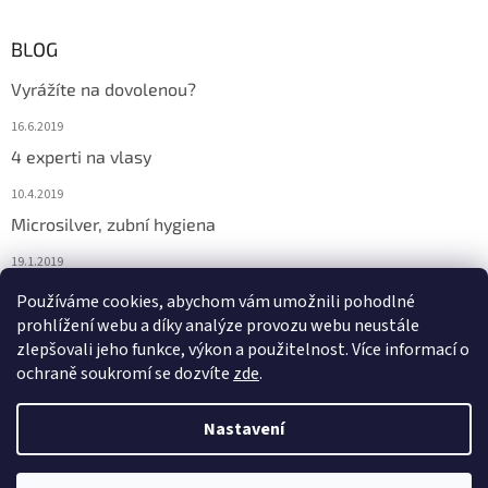
BLOG
Vyrážíte na dovolenou?
16.6.2019
4 experti na vlasy
10.4.2019
Microsilver, zubní hygiena
19.1.2019
Nemáte překyselený organismus?
Používáme cookies, abychom vám umožnili pohodlné
prohlížení webu a díky analýze provozu webu neustále
12.1.2019
zlepšovali jeho funkce, výkon a použitelnost. Více informací o
ochraně soukromí se dozvíte
zde
.
Vytvořil Shoptet
Nastavení
Copyright 2026
Investice do zdraví - se určitě vyplatí!
. Všechna