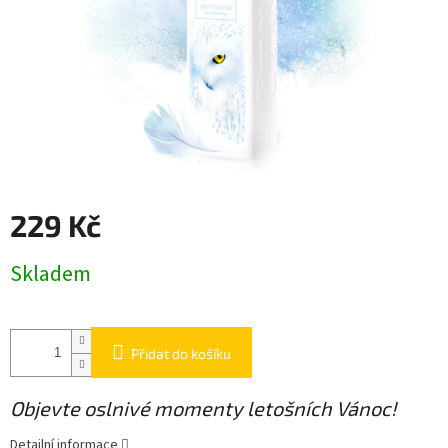
229 Kč
Měrná
Skladem
cena:
Přidat do košíku
Objevte oslnivé momenty letošních Vánoc!
Detailní informace