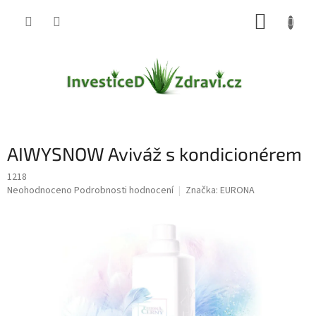
Přejít
NÁKUP
na
obsah
KOŠÍK
AIWYSNOW Aviváž s kondicionérem
1218
Průměrné
Neohodnoceno
Podrobnosti hodnocení
Značka:
EURONA
hodnocení
produktu
je
0,0
z
5
hvězdiček.