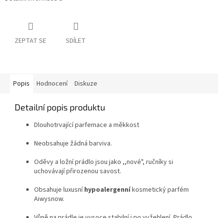
ZEPTAT SE
SDÍLET
Popis
Hodnocení
Diskuze
Detailní popis produktu
Dlouhotrvající parfemace a měkkost
Neobsahuje žádná barviva.
Oděvy a ložní prádlo jsou jako ,,nové", ručníky si
uchovávají přirozenou savost.
Obsahuje luxusní
hypoalergenní
kosmetický parfém
Aiwysnow.
Vůně na prádle je vysoce stabilní i po vyžehlení. Prádlo