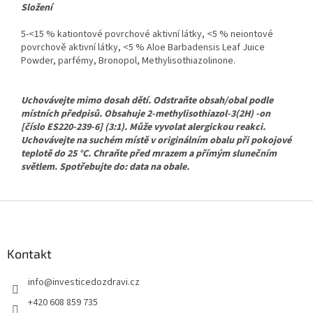
Složení
5-<15 % kationtové povrchové aktivní látky, <5 % neiontové
povrchově aktivní látky, <5 % Aloe Barbadensis Leaf Juice
Powder, parfémy, Bronopol, Methylisothiazolinone.
Uchovávejte mimo dosah dětí. Odstraňte obsah/obal podle
místních předpisů. Obsahuje 2-methylisothiazol-3(2H) -on
[číslo ES220-239-6] (3:1). Může vyvolat alergickou reakci.
Uchovávejte na suchém místě v originálním obalu při pokojové
teplotě do 25 °C. Chraňte před mrazem a přímým slunečním
světlem. Spotřebujte do: data na obale.
Z
á
p
a
Kontakt
t
info
@
investicedozdravi.cz
í
+420 608 859 735