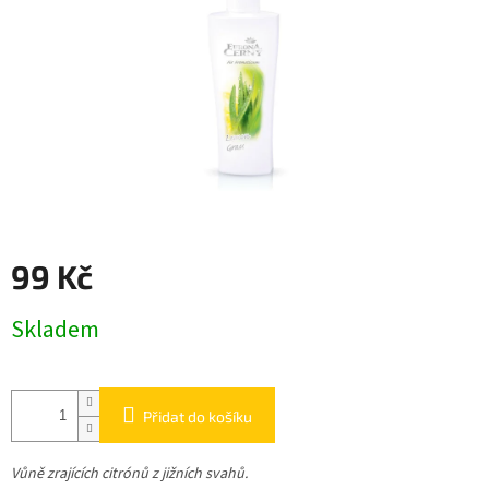
99 Kč
Měrná
Skladem
cena:
Přidat do košíku
Vůně zrajících citrónů z jižních svahů.