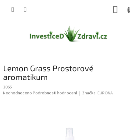
Přejít
NÁKUP
na
obsah
KOŠÍK
Lemon Grass Prostorové
aromatikum
3065
Průměrné
Neohodnoceno
Podrobnosti hodnocení
Značka:
EURONA
hodnocení
produktu
je
0,0
z
5
hvězdiček.