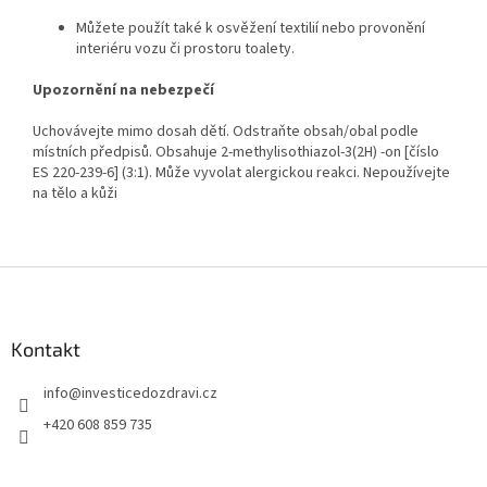
Můžete použít také k osvěžení textilií nebo provonění
interiéru vozu či prostoru toalety.
Upozornění na nebezpečí
Uchovávejte mimo dosah dětí. Odstraňte obsah/obal podle
místních předpisů. Obsahuje 2-methylisothiazol-3(2H) -on [číslo
ES 220-239-6] (3:1). Může vyvolat alergickou reakci. Nepoužívejte
na tělo a kůži
Z
á
p
a
Kontakt
t
info
@
investicedozdravi.cz
í
+420 608 859 735