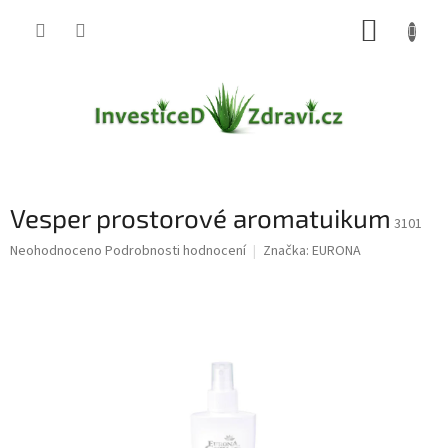
Přejít
NÁKUP
na
obsah
KOŠÍK
Vesper prostorové aromatuikum
3101
Průměrné
Neohodnoceno
Podrobnosti hodnocení
Značka:
EURONA
hodnocení
produktu
je
0,0
z
5
hvězdiček.