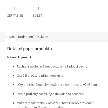
ZEPTAT SE
SDÍLET
Popis
Hodnocení
Diskuze
Detailní popis produktu
Návod k použití
Rychle a spolehlivě neutralizuje nežádoucí pachy.
Osvěží prostory příjemnou vůní.
Díky praktickému dávkovači si volíte intenzitu vůně sami.
Podle potřeby nastříkejte do volného prostoru.
Můžete použít také k osvěžení textilií nebo provonění
interiéru vozu či prostoru toalety.