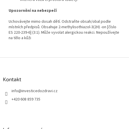
Upozornění na nebezpečí
Uchovávejte mimo dosah dětí. Odstraňte obsah/obal podle
místních předpisů. Obsahuje 2-methylisothiazol-3(2H) -on [číslo
ES 220-239-6] (3:1). Může vyvolat alergickou reakci. Nepoužívejte
na tělo a kůži
Z
á
p
a
Kontakt
t
info
@
investicedozdravi.cz
í
+420 608 859 735