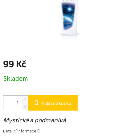
99 Kč
Měrná
Skladem
cena:
Přidat do košíku
Mystická a podmanivá
Detailní informace