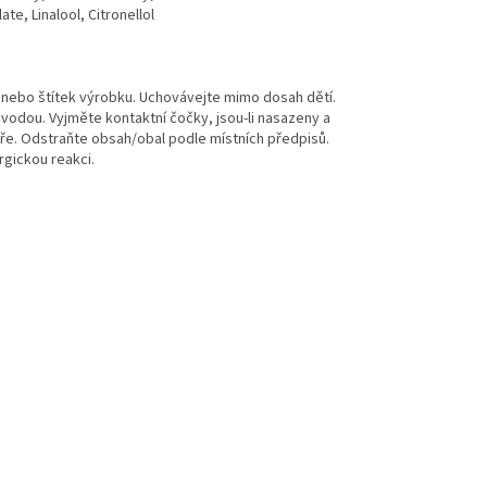
e, Linalool, Citronellol
 nebo štítek výrobku. Uchovávejte mimo dosah dětí.
 vodou. Vyjměte kontaktní čočky, jsou-li nasazeny a
aře. Odstraňte obsah/obal podle místních předpisů.
rgickou reakci.