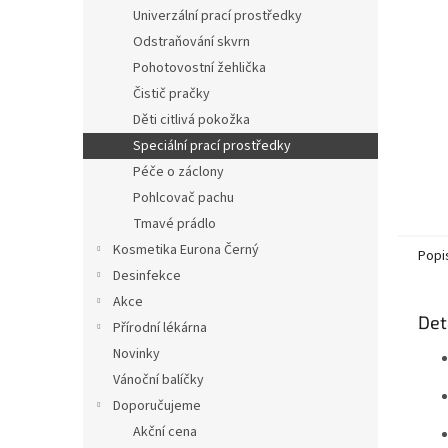
n
Univerzální prací prostředky
e
Odstraňování skvrn
l
Pohotovostní žehlička
Čistič pračky
Děti citlivá pokožka
Speciální prací prostředky
Péče o záclony
Pohlcovač pachu
Tmavé prádlo
Kosmetika Eurona Černý
Popi
Desinfekce
Akce
Det
Přírodní lékárna
Novinky
Vánoční balíčky
Doporučujeme
Akční cena