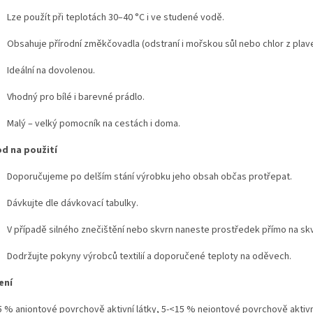
Lze použít při teplotách 30–40 °C i ve studené vodě.
Obsahuje přírodní změkčovadla (odstraní i mořskou sůl nebo chlor z plave
Ideální na dovolenou.
Vhodný pro bílé i barevné prádlo.
Malý – velký pomocník na cestách i doma.
d na použití
Doporučujeme po delším stání výrobku jeho obsah občas protřepat.
Dávkujte dle dávkovací tabulky.
V případě silného znečištění nebo skvrn naneste prostředek přímo na skv
Dodržujte pokyny výrobců textilií a doporučené teploty na oděvech.
ení
5 % aniontové povrchově aktivní látky, 5-<15 % neiontové povrchově aktivn