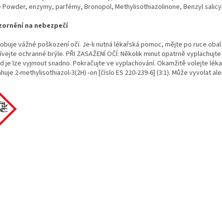
 Powder, enzymy, parfémy, Bronopol, Methylisothiazolinone, Benzyl salicylat
ornění na nebezpečí
obuje vážné poškození očí. Je-li nutná lékařská pomoc, mějte po ruce obal
ívejte ochranné brýle. PŘI ZASAŽENÍ OČÍ: Několik minut opatrně vyplachujte
d je lze vyjmout snadno. Pokračujte ve vyplachování. Okamžitě volejte lék
uje 2-methylisothiazol-3(2H) -on [číslo ES 220-239-6] (3:1). Může vyvolat ale