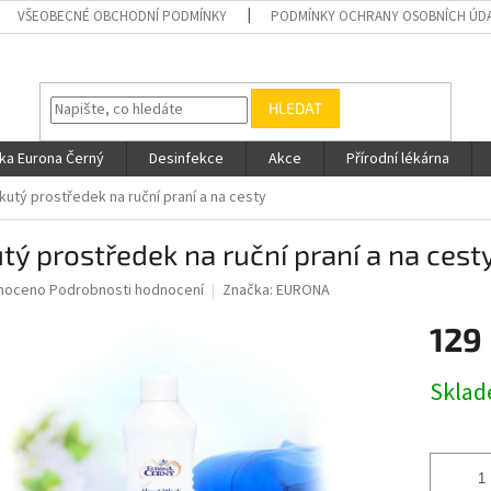
VŠEOBECNÉ OBCHODNÍ PODMÍNKY
PODMÍNKY OCHRANY OSOBNÍCH ÚD
HLEDAT
ka Eurona Černý
Desinfekce
Akce
Přírodní lékárna
kutý prostředek na ruční praní a na cesty
tý prostředek na ruční praní a na cest
né
noceno
Podrobnosti hodnocení
Značka:
EURONA
ní
129
u
Měrná
Skla
cena:
ek.