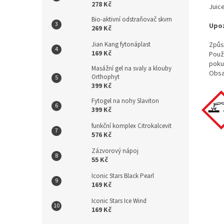
278 Kč
Juice
Bio-aktivní odstraňovač skvrn
Upoz
269 Kč
Způs
Jian Kang fytonáplast
169 Kč
Použ
poku
Masážní gel na svaly a klouby
Obsah
Orthophyt
399 Kč
Fytogel na nohy Slaviton
399 Kč
funkční komplex Citrokalcevit
576 Kč
Zázvorový nápoj
55 Kč
Iconic Stars Black Pearl
169 Kč
Iconic Stars Ice Wind
169 Kč