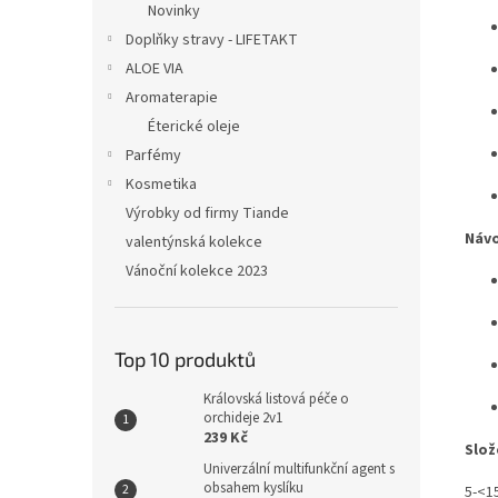
Novinky
Doplňky stravy - LIFETAKT
ALOE VIA
Aromaterapie
Éterické oleje
Parfémy
Kosmetika
Výrobky od firmy Tiande
Návo
valentýnská kolekce
Vánoční kolekce 2023
Top 10 produktů
Královská listová péče o
orchideje 2v1
239 Kč
Slož
Univerzální multifunkční agent s
obsahem kyslíku
5-<1