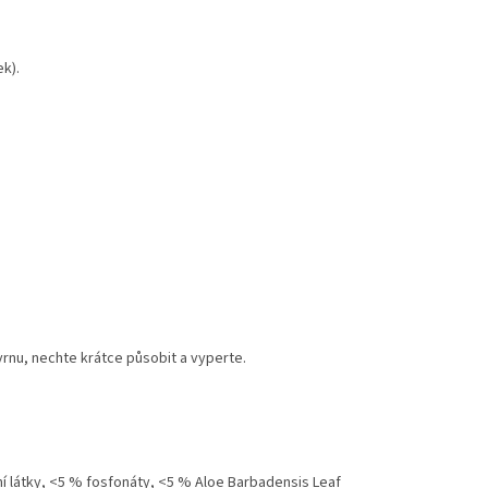
k).
rnu, nechte krátce působit a vyperte.
í látky, <5 % fosfonáty, <5 % Aloe Barbadensis Leaf