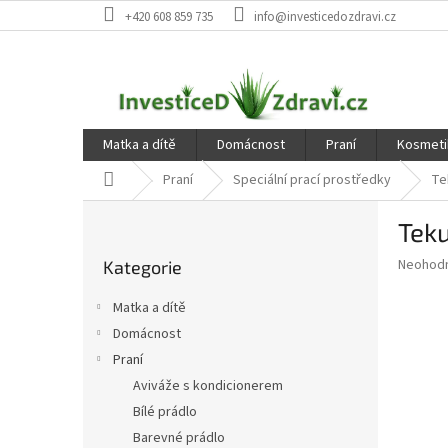
Přejít
+420 608 859 735
info@investicedozdravi.cz
na
obsah
Matka a dítě
Domácnost
Praní
Kosmeti
Domů
Praní
Speciální prací prostředky
Te
P
Teku
o
Přeskočit
s
Průměr
Neohod
Kategorie
kategorie
t
hodnoce
r
produkt
Matka a dítě
a
je
Domácnost
0,0
n
z
Praní
n
5
í
Aviváže s kondicionerem
hvězdič
p
Bílé prádlo
a
Barevné prádlo