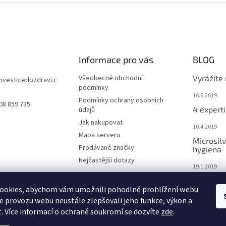
Informace pro vás
BLOG
Všeobecné obchodní
Vyrážíte
investicedozdravi.c
podmínky
16.6.2019
Podmínky ochrany osobních
08 859 735
4 experti
údajů
Jak nakupovat
10.4.2019
Mapa serveru
Microsilv
Prodávané značky
hygiena
Nejčastější dotazy
19.1.2019
Nemáte 
ookies, abychom vám umožnili pohodlné prohlížení webu
organis
ze provozu webu neustále zlepšovali jeho funkce, výkon a
12.1.2019
. Více informací o ochraně soukromí se dozvíte
zde
.