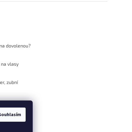
 na dovolenou?
 na vlasy
er, zubní
překyselený
mus?
Souhlasím