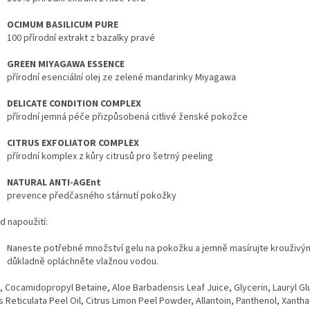
OCIMUM BASILICUM PURE
100 přírodní extrakt z bazalky pravé
GREEN MIYAGAWA ESSENCE
přírodní esenciální olej ze zelené mandarinky Miyagawa
DELICATE CONDITION COMPLEX
přírodní jemná péče přizpůsobená citlivé ženské pokožce
CITRUS EXFOLIATOR COMPLEX
přírodní komplex z kůry citrusů pro šetrný peeling
NATURAL ANTI-AGEnt
prevence předčasného stárnutí pokožky
d napoužití:
Naneste potřebné množství gelu na pokožku a jemně masírujte krouživým
důkladně opláchněte vlažnou vodou.
, Cocamidopropyl Betaine, Aloe Barbadensis Leaf Juice, Glycerin, Lauryl G
us Reticulata Peel Oil, Citrus Limon Peel Powder, Allantoin, Panthenol, Xan