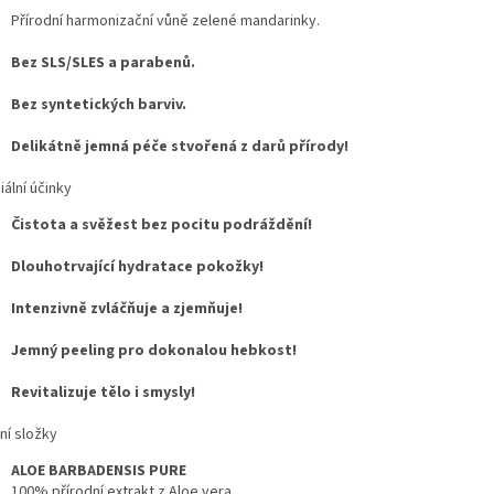
Přírodní harmonizační vůně zelené mandarinky.
Bez SLS/SLES a parabenů.
Bez syntetických barviv.
Delikátně jemná péče stvořená z darů přírody!
ální účinky
Čistota a svěžest bez pocitu podráždění!
Dlouhotrvající hydratace pokožky!
Intenzivně zvláčňuje a zjemňuje!
Jemný peeling pro dokonalou hebkost!
Revitalizuje tělo i smysly!
ní složky
ALOE BARBADENSIS PURE
100% přírodní extrakt z Aloe vera