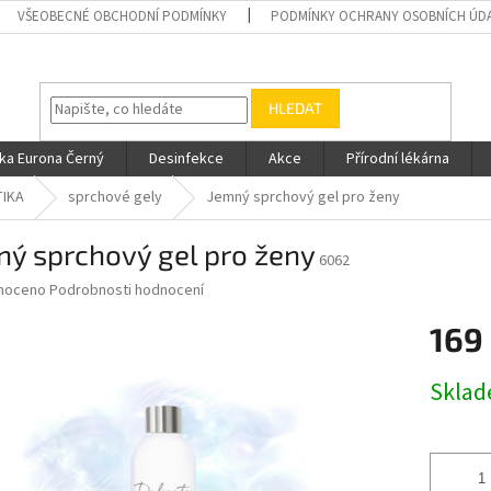
VŠEOBECNÉ OBCHODNÍ PODMÍNKY
PODMÍNKY OCHRANY OSOBNÍCH ÚD
HLEDAT
ka Eurona Černý
Desinfekce
Akce
Přírodní lékárna
IKA
sprchové gely
Jemný sprchový gel pro ženy
ný sprchový gel pro ženy
6062
né
noceno
Podrobnosti hodnocení
ní
169
u
Měrná
Skla
cena:
ek.