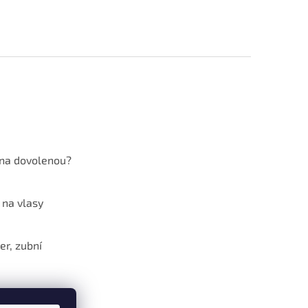
 na dovolenou?
 na vlasy
er, zubní
překyselený