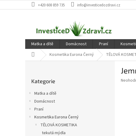
Přejít
+420 608 859 735
info@investicedozdravi.cz
na
obsah
Matka a dítě
Domácnost
Praní
Kosmeti
Domů
Kosmetika Eurona Černý
TĚLOVÁ KOSMET
P
Jem
o
Přeskočit
s
Průměr
Neohod
Kategorie
kategorie
t
hodnoce
r
produkt
Matka a dítě
a
je
Domácnost
0,0
n
z
Praní
n
5
í
Kosmetika Eurona Černý
hvězdič
p
TĚLOVÁ KOSMETIKA
a
tekutá mýdla