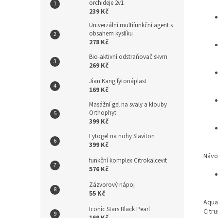
orchideje 2v1
239 Kč
Univerzální multifunkční agent s
obsahem kyslíku
278 Kč
Bio-aktivní odstraňovač skvrn
269 Kč
Jian Kang fytonáplast
169 Kč
Masážní gel na svaly a klouby
Orthophyt
399 Kč
Fytogel na nohy Slaviton
399 Kč
Návo
funkční komplex Citrokalcevit
576 Kč
Zázvorový nápoj
55 Kč
Aqua
Iconic Stars Black Pearl
Citr