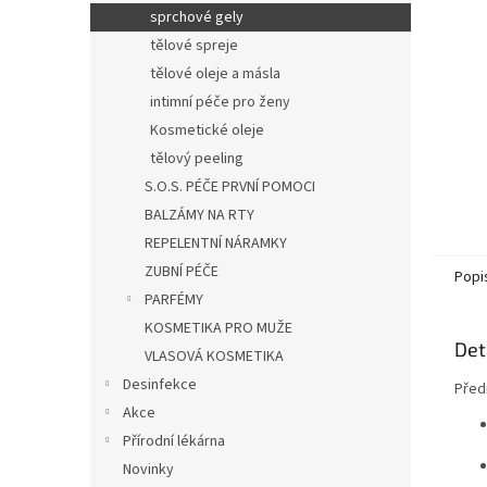
n
sprchové gely
e
tělové spreje
l
tělové oleje a másla
intimní péče pro ženy
Kosmetické oleje
tělový peeling
S.O.S. PÉČE PRVNÍ POMOCI
BALZÁMY NA RTY
REPELENTNÍ NÁRAMKY
ZUBNÍ PÉČE
Popi
PARFÉMY
KOSMETIKA PRO MUŽE
Det
VLASOVÁ KOSMETIKA
Desinfekce
Předn
Akce
Přírodní lékárna
Novinky