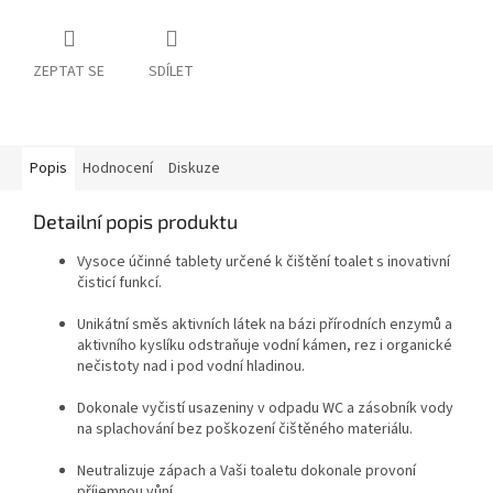
ZEPTAT SE
SDÍLET
Popis
Hodnocení
Diskuze
Detailní popis produktu
Vysoce účinné tablety určené k čištění toalet s inovativní
čisticí funkcí.
Unikátní směs aktivních látek na bázi přírodních enzymů a
aktivního kyslíku odstraňuje vodní kámen, rez i organické
nečistoty nad i pod vodní hladinou.
Dokonale vyčistí usazeniny v odpadu WC a zásobník vody
na splachování bez poškození čištěného materiálu.
Neutralizuje zápach a Vaši toaletu dokonale provoní
příjemnou vůní.