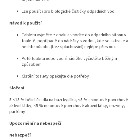
Lze použít i pro biologické čističky odpadních vod.
Návod k použití
Tabletu vyjměte z obalu a vhoďte do odpadního sifonu v
toaletě, popřípadě do nádržky s vodou, kde se aktivuje a
nechte působit (bez splachování) nejlépe přes noc.
Poté toaletu nebo vodní nádržku vyčistěte běžným
způsobem.
Čistění toalety opakujte dle potřeby
Složení
5-<15 % bělicí činidla na bázi kyslíku, <5 % aniontové povrchově
aktivní látky, <5 % neiontové povrchově aktivní látky, enzymy,
parfémy
Upozornění na nebezpečí
Nebezpečí