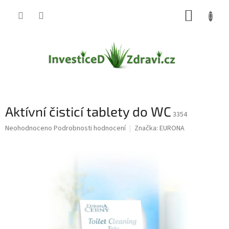
Přejít
NÁKUP
na
obsah
KOŠÍK
Aktívní čisticí tablety do WC
3354
Průměrné
Neohodnoceno
Podrobnosti hodnocení
Značka:
EURONA
hodnocení
produktu
je
0,0
z
5
hvězdiček.