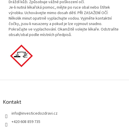
Dráždí kůži. Způsobuje vážné poškození očí.
Je-li nutná lékařská pomoc, mějte po ruce obal nebo štítek
výrobku. Uchovávejte mimo dosah dětí. PŘI ZASAŽENÍ OČÍ:
Několik minut opatrně vyplachujte vodou. Vyjměte kontaktní
čočky, jsou-li nasazeny a pokud je lze vyjmout snadno.
Pokračujte ve vyplachování. Okamžitě volejte lékaře. Odstraňte
obsah/obal podle místních předpisů.
Z
á
p
a
Kontakt
t
info
@
investicedozdravi.cz
í
+420 608 859 735