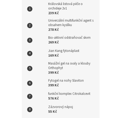
Královská listová péče o
orchideje 2v1
239 Kč
Univerzální multifunkční agent s
obsahem kyslíku
278 Kč
Bio-aktivní odstraňovač skvrn
269 Kč
Jian Kang fytonáplast
169 Kč
Masážní gel na svaly a klouby
Orthophyt
399 Kč
Fytogel na nohy Slaviton
399 Kč
funkční komplex Citrokalcevit
576 Kč
Zázvorový nápoj
55 Kč