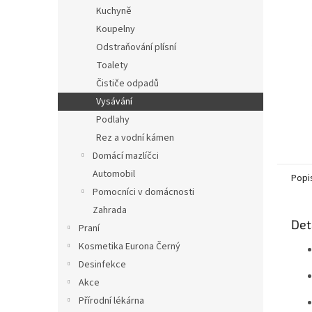
n
Kuchyně
e
Koupelny
l
Odstraňování plísní
Toalety
Čističe odpadů
Vysávání
Podlahy
Rez a vodní kámen
Domácí mazlíčci
Automobil
Popi
Pomocníci v domácnosti
Zahrada
Det
Praní
Kosmetika Eurona Černý
Desinfekce
Akce
Přírodní lékárna