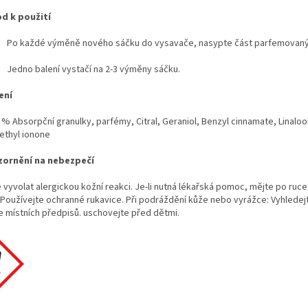
d k použití
Po každé výměně nového sáčku do vysavače, nasypte část parfemovanýc
Jedno balení vystačí na 2-3 výměny sáčku.
ení
% Absorpční granulky, parfémy, Citral, Geraniol, Benzyl cinnamate, Linalool
ethyl ionone
ornění na nebezpečí
 vyvolat alergickou kožní reakci. Je-li nutná lékařská pomoc, mějte po ru
. Používejte ochranné rukavice. Při podráždění kůže nebo vyrážce: Vyhled
e místních předpisů. uschovejte před dětmi.