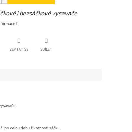
áčkové i bezsáčkové vysavače
informace
ZEPTAT SE
SDÍLET
vysavače.
i po celou dobu životnosti sáčku.