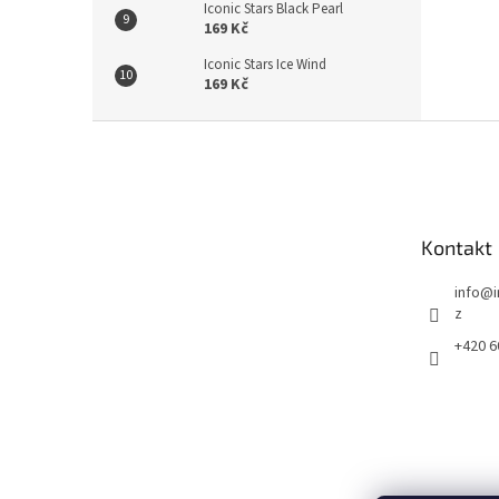
Iconic Stars Black Pearl
169 Kč
Iconic Stars Ice Wind
169 Kč
Z
á
p
a
t
Kontakt
í
info
@
z
+420 6