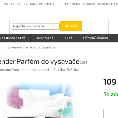
VŠEOBECNÉ OBCHODNÍ PODMÍNKY
PODMÍNKY OCHRANY OSOBNÍCH ÚD
HLEDAT
ka Eurona Černý
Desinfekce
Akce
Přírodní lékárna
Lavender Parfém do vysavače
ender Parfém do vysavače
3083
né
noceno
Podrobnosti hodnocení
Značka:
EURONA
ní
109
u
Měrná
Skla
cena:
ek.