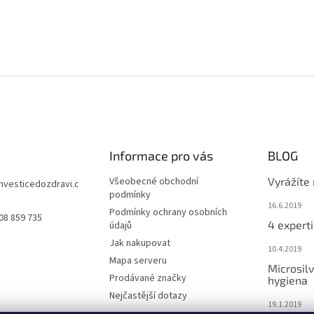
Informace pro vás
BLOG
Všeobecné obchodní
Vyrážíte
investicedozdravi.c
podmínky
16.6.2019
Podmínky ochrany osobních
08 859 735
4 experti
údajů
Jak nakupovat
10.4.2019
Mapa serveru
Microsilv
Prodávané značky
hygiena
Nejčastější dotazy
19.1.2019