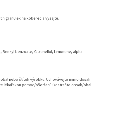
h granulek na koberec a vysajte.
, Benzyl benzoate, Citronellol, Limonene, alpha-
ce obal nebo štítek výrobku. Uchovávejte mimo dosah
ejte lékařskou pomoc/ošetření. Odstraňte obsah/obal