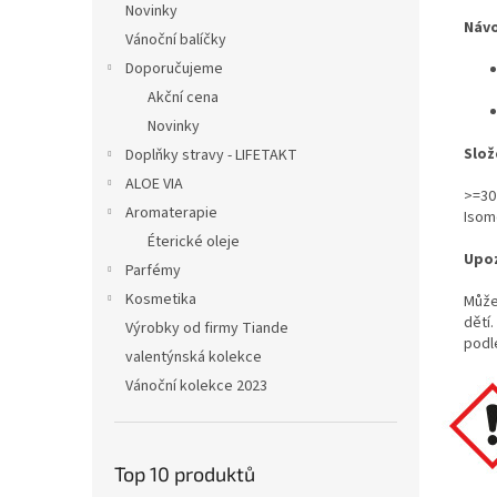
Novinky
Návo
Vánoční balíčky
Doporučujeme
Akční cena
Novinky
Slož
Doplňky stravy - LIFETAKT
ALOE VIA
>=30 
Aromaterapie
Isom
Éterické oleje
Upoz
Parfémy
Kosmetika
Může
dětí
Výrobky od firmy Tiande
podl
valentýnská kolekce
Vánoční kolekce 2023
Top 10 produktů