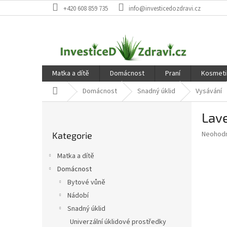
Přejít
+420 608 859 735
info@investicedozdravi.cz
na
obsah
Matka a dítě
Domácnost
Praní
Kosmeti
Domů
Domácnost
Snadný úklid
Vysávání
P
Lav
o
Přeskočit
s
Průměr
Neohod
Kategorie
kategorie
t
hodnoce
r
produkt
Matka a dítě
a
je
Domácnost
0,0
n
z
Bytové vůně
n
5
í
Nádobí
hvězdič
p
Snadný úklid
a
Univerzální úklidové prostředky