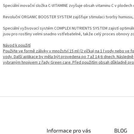
Speciální inovační složka C-VITAMINE zvyšuje obsah vitaminu C v plodech 
Revoluční ORGANIC BOOSTER SYSTEM zajišťuje stimulaci tvorby humusu, kt
Speciální vyživovací systém COMPLEX NUTRIENTS SYSTEM zajistí optimální
jsou pro rostliny velmi snadno vstřebatelné, takže celý proces obnovy zdra
Návod k použití
Použijte ve formě zálivky v množství 15 ml (2 víčka) na 1 l vody nebo ve for
vody. Další aplikace by měla být provedena po 7 až 14-ti dnech. Následně 
vybraným hnojivem z řady Green care. Před použitím obsah důkladně pr
Informace pro vás
BLOG