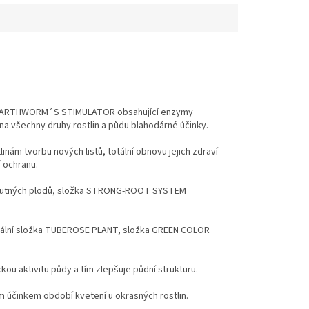
RNIA EARTHWORM´S STIMULATOR obsahující enzymy
jí na všechny druhy rostlin a půdu blahodárné účinky.
ám tvorbu nových listů, totální obnovu jejich zdraví
í ochranu.
 chutných plodů, složka STRONG-ROOT SYSTEM
peciální složka TUBEROSE PLANT, složka GREEN COLOR
ou aktivitu půdy a tím zlepšuje půdní strukturu.
m účinkem období kvetení u okrasných rostlin.