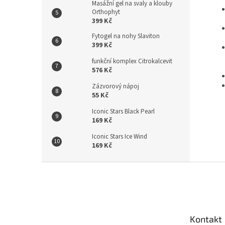
Masážní gel na svaly a klouby
Orthophyt
399 Kč
Fytogel na nohy Slaviton
399 Kč
funkční komplex Citrokalcevit
576 Kč
Zázvorový nápoj
55 Kč
Iconic Stars Black Pearl
169 Kč
Iconic Stars Ice Wind
169 Kč
Z
á
p
a
t
Kontakt
í