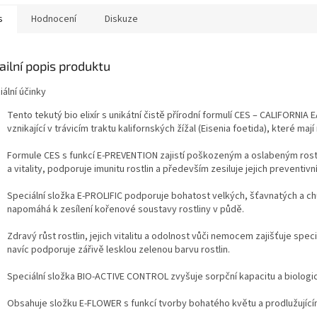
s
Hodnocení
Diskuze
ailní popis produktu
ální účinky
Tento tekutý bio elixír s unikátní čistě přírodní formulí CES – CALIFO
vznikající v trávicím traktu kalifornských žížal (Eisenia foetida), které ma
Formule CES s funkcí E-PREVENTION zajistí poškozeným a oslabeným rostlin
a vitality, podporuje imunitu rostlin a především zesiluje jejich preventivn
Speciální složka E-PROLIFIC podporuje bohatost velkých, šťavnatých a
napomáhá k zesílení kořenové soustavy rostliny v půdě.
Zdravý růst rostlin, jejich vitalitu a odolnost vůči nemocem zajišťuje s
navíc podporuje zářivě lesklou zelenou barvu rostlin.
Speciální složka BIO-ACTIVE CONTROL zvyšuje sorpční kapacitu a biologick
Obsahuje složku E-FLOWER s funkcí tvorby bohatého květu a prodlužující