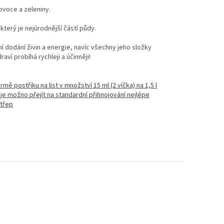
ovoce a zeleniny.
erý je nejúrodnější částí půdy.
 dodání živin a energie, navíc všechny jeho složky
ví probíhá rychleji a účinněji!
mě postřiku na list v množství 15 ml (2 víčka) na 1,5 l
je možno přejít na standardní přihnojování nejlépe
otřep