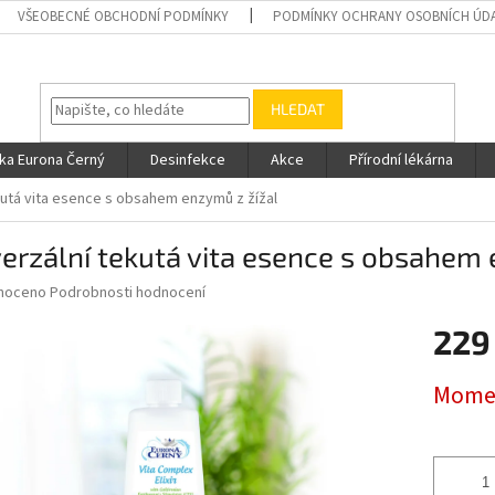
VŠEOBECNÉ OBCHODNÍ PODMÍNKY
PODMÍNKY OCHRANY OSOBNÍCH ÚD
HLEDAT
ka Eurona Černý
Desinfekce
Akce
Přírodní lékárna
kutá vita esence s obsahem enzymů z žížal
erzální tekutá vita esence s obsahem 
né
noceno
Podrobnosti hodnocení
ní
229
u
Měrná
Momen
cena:
ek.