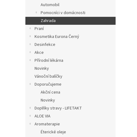
n
Automobil
e
Pomocníci v domácnosti
l
Zahrada
Praní
Kosmetika Eurona Černý
Desinfekce
Akce
Přírodní lékárna
Novinky
Vánoční balíčky
Doporučujeme
Akční cena
Novinky
Doplňky stravy - LIFETAKT
ALOE VIA
Aromaterapie
Éterické oleje