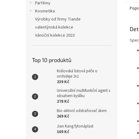
Parfémy
Popi
Kosmetika
Výrobky od firmy Tiande
valentýnská kolekce
Det
Vánoční kolekce 2023
Speci
Top 10 produktů
Královská listová péče o
orchideje 2v1
239 Kč
Univerzální multifunkční agent s
obsahem kyslíku
278 Kč
Bio-aktivní odstraňovač skvrn
269 Kč
Jian Kang fytonáplast
169 Kč