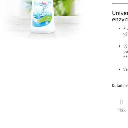
Unive
enzym
Pr
vý
Vý
po
ne
Ve
Detailní 
TISK