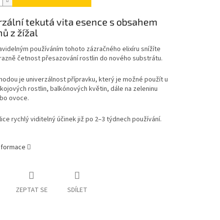
rzální tekutá vita esence s obsahem
ů z žížal
avidelným používáním tohoto zázračného elixíru snížíte
razně četnost přesazování rostlin do nového substrátu.
hodou je univerzálnost přípravku, který je možné použít u
kojových rostlin, balkónových květin, dále na zeleninu
bo ovoce.
lice rychlý viditelný účinek již po 2–3 týdnech používání.
informace
ZEPTAT SE
SDÍLET