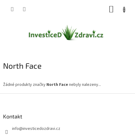
Přejít
NÁKUP
na
obsah
KOŠÍK
North Face
Žádné produkty značky
North Face
nebyly nalezeny...
Z
á
p
a
Kontakt
t
info
@
investicedozdravi.cz
í