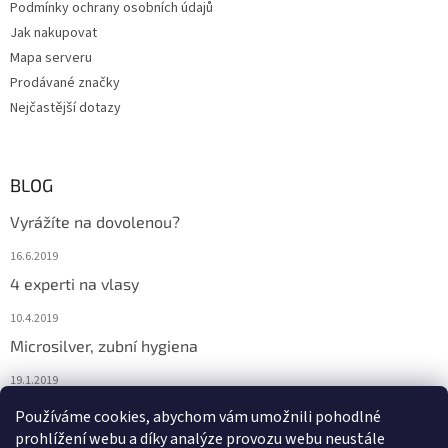
Podmínky ochrany osobních údajů
Jak nakupovat
Mapa serveru
Prodávané značky
Nejčastější dotazy
BLOG
Vyrážíte na dovolenou?
16.6.2019
4 experti na vlasy
10.4.2019
Microsilver, zubní hygiena
19.1.2019
Nemáte překyselený organismus?
Používáme cookies, abychom vám umožnili pohodlné
prohlížení webu a díky analýze provozu webu neustále
12.1.2019