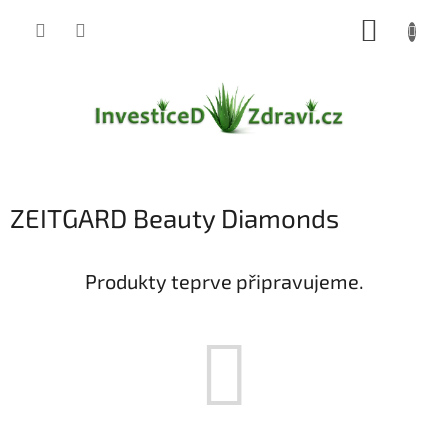
Přejít
NÁKUP
na
obsah
KOŠÍK
ZEITGARD Beauty Diamonds
Produkty teprve připravujeme.