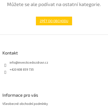
Můžete se ale podívat na ostatní kategorie.
ZPĚT DO OBCHODU
Z
á
p
a
Kontakt
t
info
@
investicedozdravi.cz
í
+420 608 859 735
Informace pro vás
Všeobecné obchodní podmínky